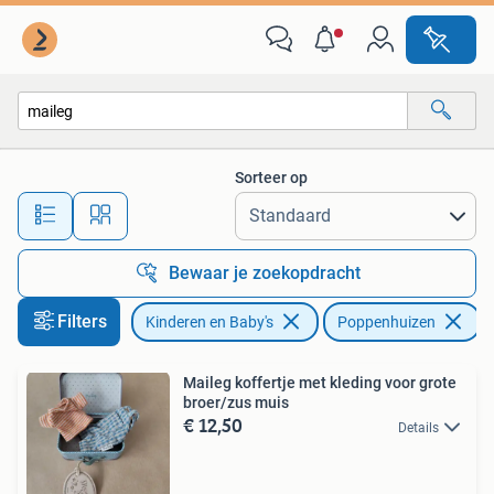
Speelgoed | Poppenhuizen
Sorteer op
Alle afstanden…
Bewaar je zoekopdracht
Filters
Kinderen en Baby's
Poppenhuizen
V
Maileg koffertje met kleding voor grote
broer/zus muis
€ 12,50
Details