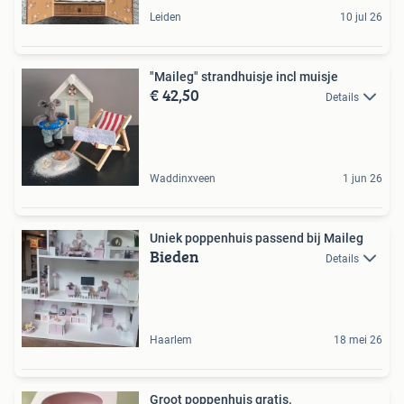
Leiden
10 jul 26
"Maileg" strandhuisje incl muisje
€ 42,50
Details
Waddinxveen
1 jun 26
Uniek poppenhuis passend bij Maileg
Bieden
Details
Haarlem
18 mei 26
Groot poppenhuis gratis.