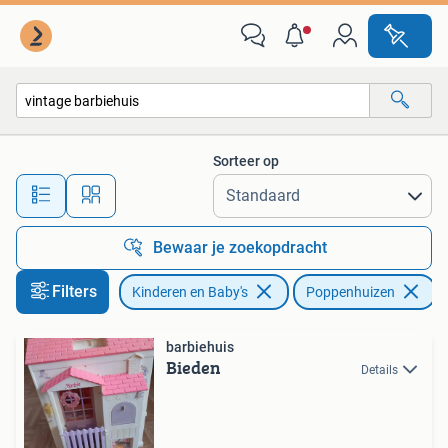
Speelgoed | Poppenhuizen
Sorteer op
Alle afstanden…
Bewaar je zoekopdracht
Filters
Kinderen en Baby's
Poppenhuizen
V
barbiehuis
Bieden
Details