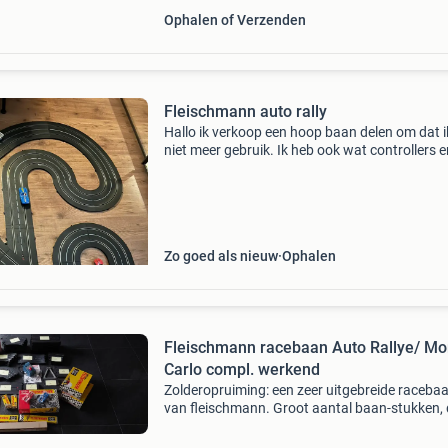
Ophalen of Verzenden
Fleischmann auto rally
Hallo ik verkoop een hoop baan delen om dat i
niet meer gebruik. Ik heb ook wat controllers 
orginele fleischmann trafo over alles is in gebr
staat sommige hebben stickers of verf reste
Zo goed als nieuw
Ophalen
Fleischmann racebaan Auto Rallye/ Mo
Carlo compl. werkend
Zolderopruiming: een zeer uitgebreide raceba
van fleischmann. Groot aantal baan-stukken, 
nog in de originele verpakking. Rondenteller vo
nieuw in doos. Twee rij-klare, gereviseerde for