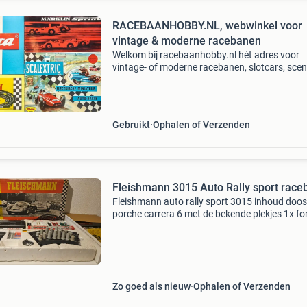
RACEBAANHOBBY.NL, webwinkel voor
vintage & moderne racebanen
Welkom bij racebaanhobby.nl hét adres voor
vintage- of moderne racebanen, slotcars, sce
en accossoires. Ben je op zoek naar uitbreidin
jouw racebaan of wil je de oude racebaan van
vroeger wee
Gebruikt
Ophalen of Verzenden
Fleishmann 3015 Auto Rally sport r
Fleishmann auto rally sport 3015 inhoud doos
porche carrera 6 met de bekende plekjes 1x fo
lotus . Alles is schoon gemaakt .en getest op
werking 1x startplaat 3117 met rondenteller 7
rechte 3100
Zo goed als nieuw
Ophalen of Verzenden