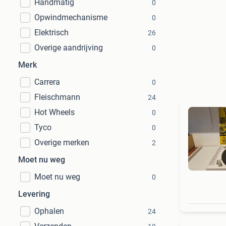
Handmatig
0
Opwindmechanisme
0
Elektrisch
26
Overige aandrijving
0
Merk
Carrera
0
Fleischmann
24
Hot Wheels
0
Tyco
0
Overige merken
2
Moet nu weg
Moet nu weg
0
Levering
Ophalen
24