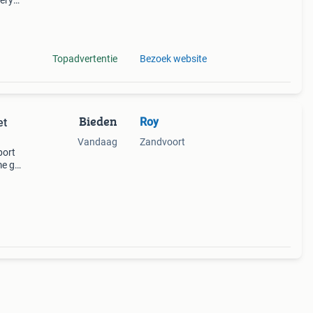
nery
g van
Topadvertentie
Bezoek website
Bieden
Roy
et
Vandaag
Zandvoort
port
me go-