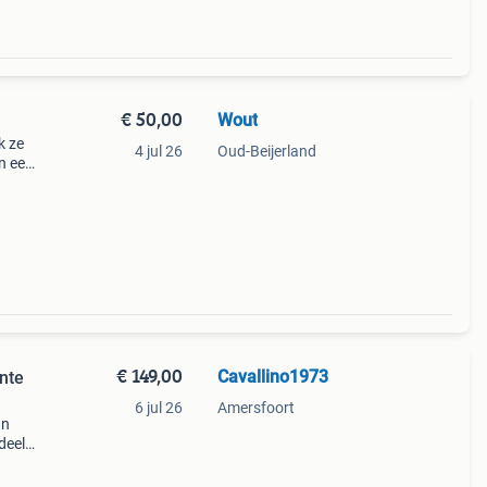
€ 50,00
Wout
k ze
4 jul 26
Oud-Beijerland
en een
uikte
€ 149,00
Cavallino1973
nte
6 jul 26
Amersfoort
an
deels
lledig
d/