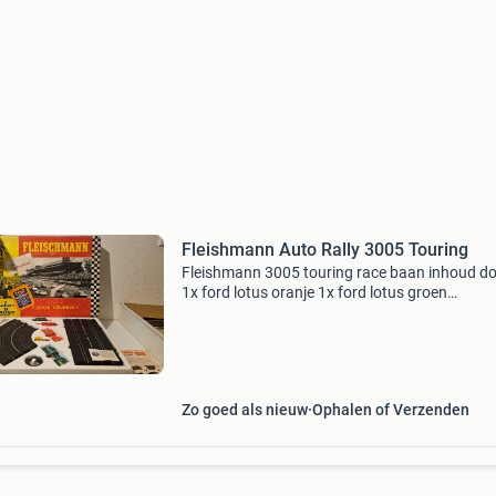
Fleishmann Auto Rally 3005 Touring
Fleishmann 3005 touring race baan inhoud d
1x ford lotus oranje 1x ford lotus groen
1xstartplaat 3117 met rondenteller 7 rechte
baandelen 3100 8x bocht haaks 3110 2x
gasgevers 1x voedingskabeltje v
Zo goed als nieuw
Ophalen of Verzenden