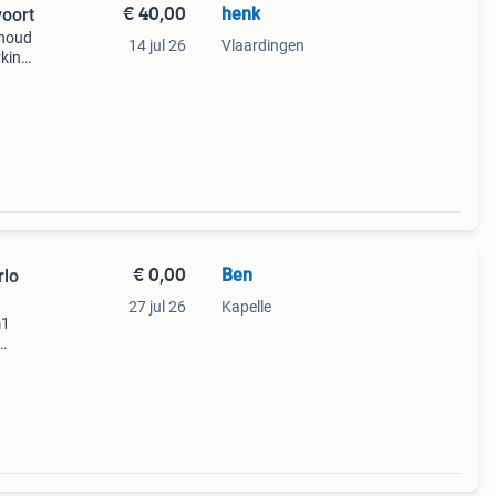
€ 40,00
henk
o Rally Zandvoort
nhoud
14 jul 26
Vlaardingen
rking
€ 0,00
Ben
rlo
27 jul 26
Kapelle
m1
oor
lay is