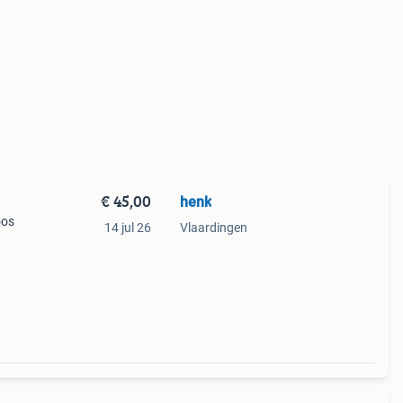
€ 45,00
henk
oos
14 jul 26
Vlaardingen