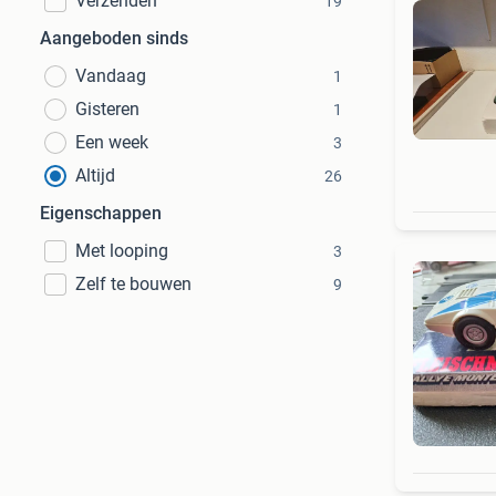
Verzenden
19
Aangeboden sinds
Vandaag
1
Gisteren
1
Een week
3
Altijd
26
Eigenschappen
Met looping
3
Zelf te bouwen
9