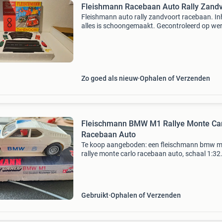
Fleishmann Racebaan Aut
Fleishmann auto rally zandvoort racebaan. I
alles is schoongemaakt. Gecontroleerd op we
. 1X ford lotus oranje 1x ford lotus groen 1x
startplaat 3117 met rondenteller 7x rechte
baandelen 310
Zo goed als nieuw
Ophalen of Verzenden
Fleischmann BMW M1 Rallye Monte Ca
Racebaan Auto
Te koop aangeboden: een fleischmann bmw 
rallye monte carlo racebaan auto, schaal 1:32
(3241). Deze auto is in goede staat en klaar v
vele rondes op de racebaan. In ovp, maar de in
niet ori
Gebruikt
Ophalen of Verzenden