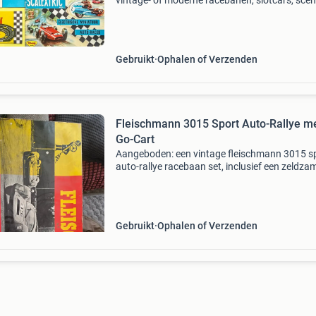
vintage- of moderne racebanen, slotcars, sce
en accossoires. Ben je op zoek naar uitbreidin
jouw racebaan of wil je de oude racebaan van
vroeger wee
Gebruikt
Ophalen of Verzenden
Fleischmann 3015 Sport Auto-Rallye m
Go-Cart
Aangeboden: een vintage fleischmann 3015 s
auto-rallye racebaan set, inclusief een zeldza
cart. De set is gebruikt en vertoont
ouderdomssporen, maar is een fantastisch
verzamelobject voor lie
Gebruikt
Ophalen of Verzenden