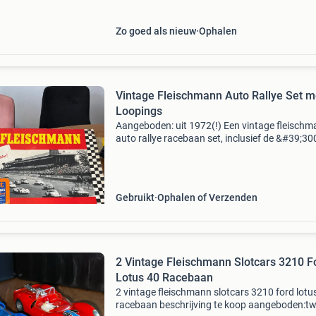
Zo goed als nieuw
Ophalen
Vintage Fleischmann Auto Rallye Set m
Loopings
Aangeboden: uit 1972(!) Een vintage fleisch
auto rallye racebaan set, inclusief de &#39;30
touring&#39; set en 2x de &#39;rallye monte
carlo&#39; looping (nr. 3125). Compleet in
Gebruikt
Ophalen of Verzenden
2 Vintage Fleischmann Slotcars 3210 F
Lotus 40 Racebaan
2 vintage fleischmann slotcars 3210 ford lotu
racebaan beschrijving te koop aangeboden:t