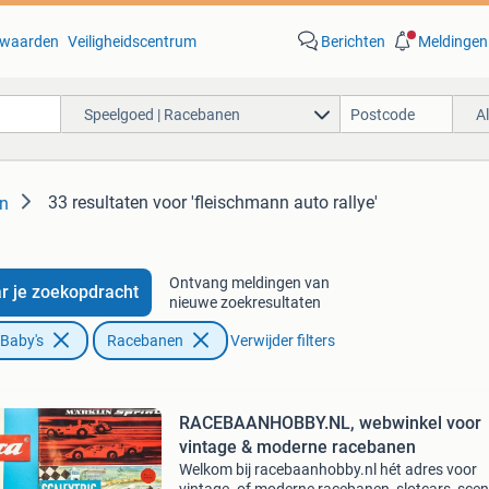
waarden
Veiligheidscentrum
Berichten
Meldingen
Speelgoed | Racebanen
A
33 resultaten
voor 'fleischmann auto rallye'
en
Ontvang meldingen van
r je zoekopdracht
nieuwe zoekresultaten
 Baby's
Racebanen
Verwijder filters
RACEBAANHOBBY.NL, webwinkel voor
vintage & moderne racebanen
Welkom bij racebaanhobby.nl hét adres voor