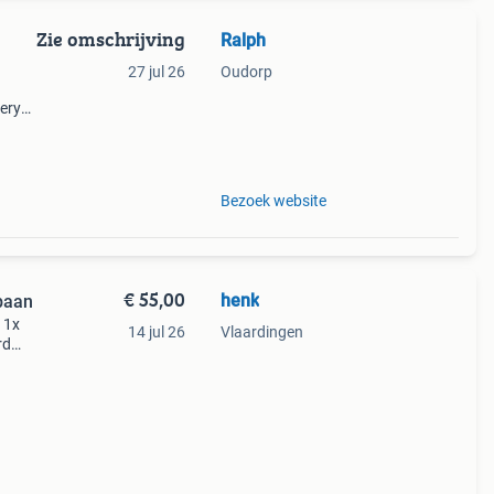
Zie omschrijving
Ralph
27 jul 26
Oudorp
nery
g van
Bezoek website
€ 55,00
henk
acebaan
 1x
14 jul 26
Vlaardingen
rd
x