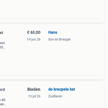
€ 65,00
Hans
et
19 jun 26
Son en Breugel
mann
05
Bieden
de kreupele kat
ord
13 jul 26
Zuidlaren
s 40
wee