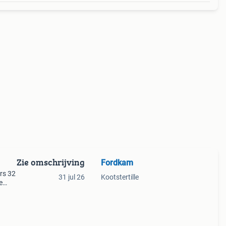
Zie omschrijving
Fordkam
rs 32
31 jul 26
Kootstertille
e