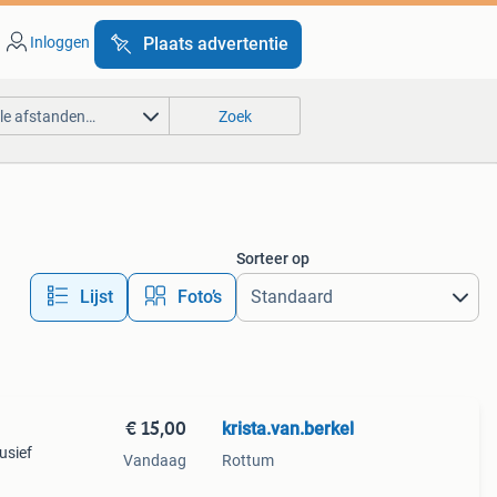
Inloggen
Plaats advertentie
lle afstanden…
Zoek
Sorteer op
Lijst
Foto’s
€ 15,00
krista.van.berkel
usief
Vandaag
Rottum