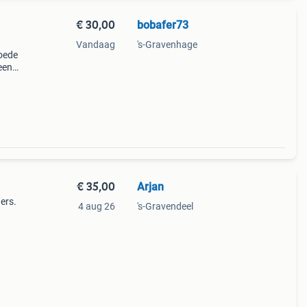
€ 30,00
bobafer73
Vandaag
's-Gravenhage
goede
 een
 voor
€ 35,00
Arjan
ers.
4 aug 26
's-Gravendeel