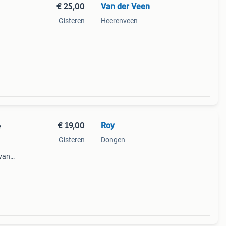
€ 25,00
Van der Veen
Gisteren
Heerenveen
€ 19,00
Roy
e
Gisteren
Dongen
 van
ak en
jde.