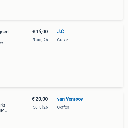
€ 15,00
J.C
goed
5 aug 26
Grave
er.
n
€ 20,00
van Venrooy
rkt
30 jul 26
Geffen
ief 1