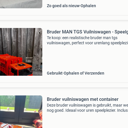
Zo goed als nieuw
Ophalen
Bruder MAN TGS Vuilniswagen - Speel
Te koop: een realistische bruder man tgs
vuilniswagen, perfect voor urenlang speelplezi
Deze gedetailleerde speelgoedvrachtwagen is
gemaakt van hoogwaardig kunststof en is ee
exacte replica van de
Gebruikt
Ophalen of Verzenden
Bruder vuilniswagen met container
Deze bruder vuilniswagen is gebruikt, maar we
nog goed. Ideaal voor uren speelplezier. Inclus
container.