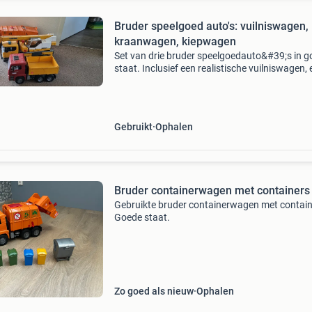
Bruder speelgoed auto's: vuilniswagen,
kraanwagen, kiepwagen
Set van drie bruder speelgoedauto&#39;s in 
staat. Inclusief een realistische vuilniswagen,
indrukwekkende kraanwagen en een stevige
kiepwagen. Perfect voor urenlang speelplezier
jon
Gebruikt
Ophalen
Bruder containerwagen met containers
Gebruikte bruder containerwagen met contain
Goede staat.
Zo goed als nieuw
Ophalen