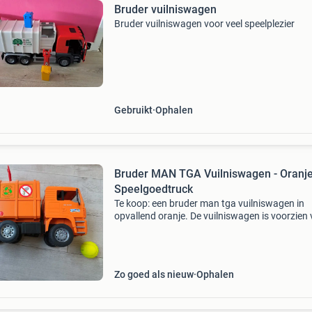
Bruder vuilniswagen
Bruder vuilniswagen voor veel speelplezier
Gebruikt
Ophalen
Bruder MAN TGA Vuilniswagen - Oranj
Speelgoedtruck
Te koop: een bruder man tga vuilniswagen in
opvallend oranje. De vuilniswagen is voorzien
realistische functies, zoals een kiepbare laadb
een werkend laadmechanisme aan de achterzi
Attrib
Zo goed als nieuw
Ophalen