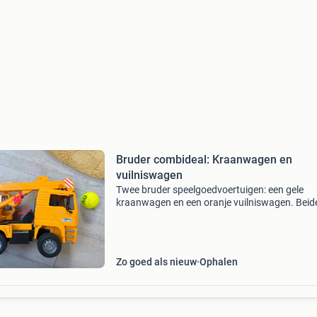
Bruder combideal: Kraanwagen en
vuilniswagen
Twee bruder speelgoedvoertuigen: een gele
kraanwagen en een oranje vuilniswagen. Beide
in goede staat. De kraanwagen heeft een
uitschuifbare en draaibare kraanarm. De
vuilniswagen heeft een werke
Zo goed als nieuw
Ophalen