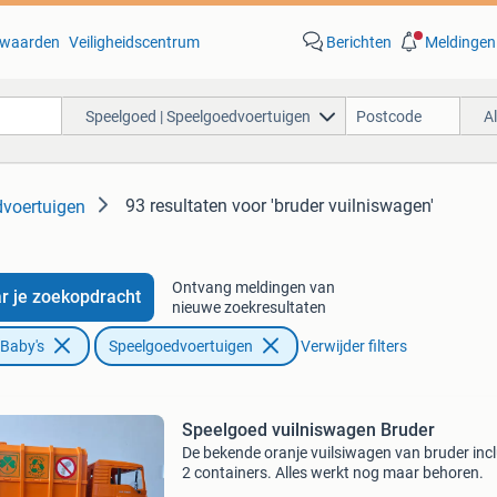
waarden
Veiligheidscentrum
Berichten
Meldingen
Speelgoed | Speelgoedvoertuigen
A
93 resultaten
voor 'bruder vuilniswagen'
dvoertuigen
Ontvang meldingen van
r je zoekopdracht
nieuwe zoekresultaten
 Baby's
Speelgoedvoertuigen
Verwijder filters
Speelgoed vuilniswagen Bruder
De bekende oranje vuilsiwagen van bruder incl
2 containers. Alles werkt nog maar behoren.