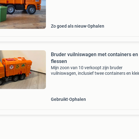
Zo goed als nieuw
Ophalen
Bruder vuilniswagen met containers en
flessen
Mijn zoon van 10 verkoopt zijn bruder
vuilniswagen, inclusief twee containers en klei
flessen, om te sparen voor een computer. De
vuilniswagen is gebruikt, maar verkeert in goe
staat en is klaar v
Gebruikt
Ophalen