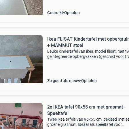
Gebruikt
Ophalen
Ikea FLISAT Kindertafel met opbergrui
+ MAMMUT stoel
Leuke kindertafel van ikea, model flisat, met t
geïntegreerde opbergvakken (geschikt voor tr
bakken) die volop ruimte bieden voor speelgoe
knutselspullen. De tafel is in goede staat, maa
Zo goed als nieuw
Ophalen
2x IKEA tafel 90x55 cm met grasmat -
Speeltafel
Twee ikea tafels van 90x55 cm, bekleed met e
groene grasmat. Ideaal als speeltafel voor