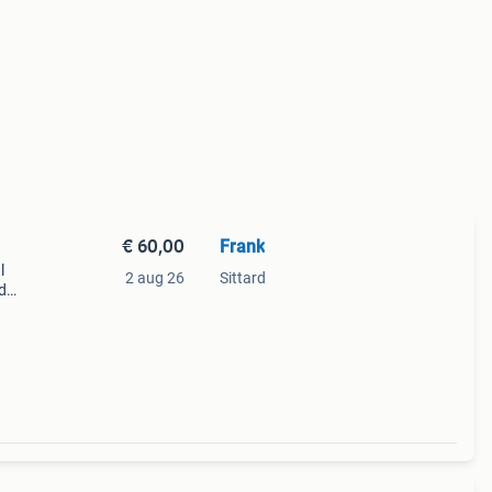
€ 60,00
Frank
l
2 aug 26
Sittard
jd
n een