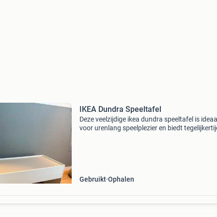
IKEA Dundra Speeltafel
Deze veelzijdige ikea dundra speeltafel is ideaa
voor urenlang speelplezier en biedt tegelijkerti
handige opbergruimte. De tafel is uitgevoerd i
stijlvolle wit/grijze combinatie en beschikt ov
Gebruikt
Ophalen