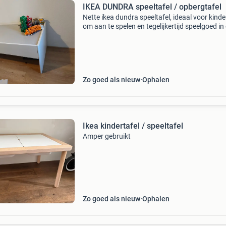
IKEA DUNDRA speeltafel / opbergtafel
Nette ikea dundra speeltafel, ideaal voor kind
om aan te spelen en tegelijkertijd speelgoed in
bergen. Afmetingen: deze tafel is ongeveer 1
breed en 57 cm diep. Functionaliteit: de tafe
Zo goed als nieuw
Ophalen
Ikea kindertafel / speeltafel
Amper gebruikt
Zo goed als nieuw
Ophalen