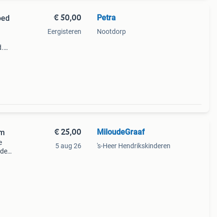
€ 50,00
Petra
oed
Eergisteren
Nootdorp
d.
€ 25,00
MiloudeGraaf
cm
e
5 aug 26
's-Heer Hendrikskinderen
 de
breed,
ieve