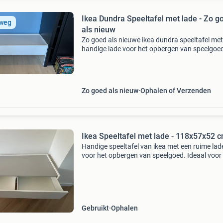
Ikea Dundra Speeltafel met lade - Zo g
 weg
als nieuw
Zo goed als nieuwe ikea dundra speeltafel met
handige lade voor het opbergen van speelgoe
Ideaal voor de kinderkamer of speelhoek.
Nieuwprijs was €150.
Zo goed als nieuw
Ophalen of Verzenden
Ikea Speeltafel met lade - 118x57x52 
Handige speeltafel van ikea met een ruime lad
voor het opbergen van speelgoed. Ideaal voor
kinderkamer of speelhoek. De tafel is 118 cm 
57 cm diep en 52 cm hoog. Perfect voor creat
bezi
Gebruikt
Ophalen