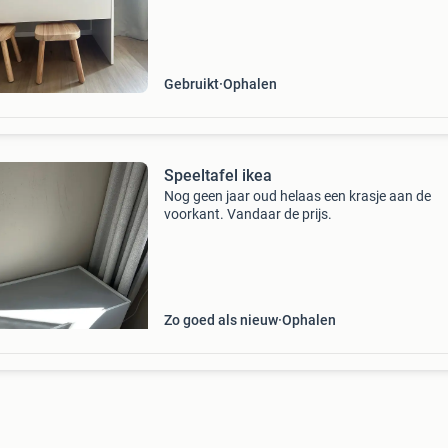
speelgoed, knutselspullen of boeken. Het is ee
stevige en fu
Gebruikt
Ophalen
Speeltafel ikea
Nog geen jaar oud helaas een krasje aan de
voorkant. Vandaar de prijs.
Zo goed als nieuw
Ophalen