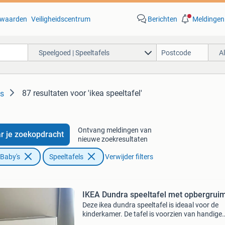
waarden
Veiligheidscentrum
Berichten
Meldingen
Speelgoed | Speeltafels
A
87 resultaten
voor 'ikea speeltafel'
ls
Ontvang meldingen van
r je zoekopdracht
nieuwe zoekresultaten
 Baby's
Speeltafels
Verwijder filters
IKEA Dundra speeltafel met opbergrui
Deze ikea dundra speeltafel is ideaal voor de
kinderkamer. De tafel is voorzien van handige
opbergruimte onder het tafelblad, perfect voo