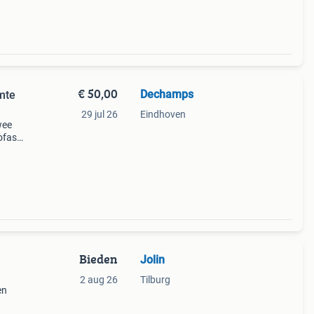
€ 50,00
Dechamps
mte
29 jul 26
Eindhoven
wee
ofast
d of
r
Bieden
Jolin
2 aug 26
Tilburg
en