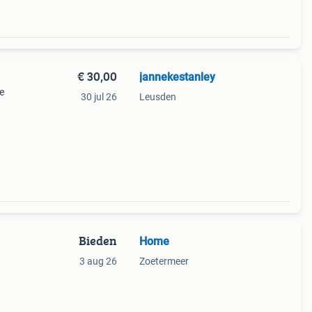
€ 30,00
jannekestanley
e
30 jul 26
Leusden
Bieden
Home
3 aug 26
Zoetermeer