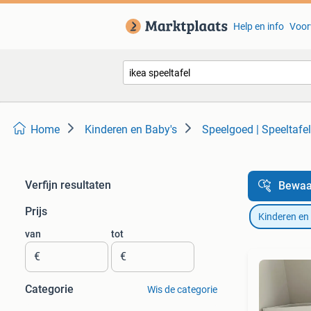
Help en info
Voor
Home
Kinderen en Baby's
Speelgoed | Speeltafe
Verfijn resultaten
Bewaa
Prijs
Kinderen en
van
tot
€
€
Categorie
Wis de categorie