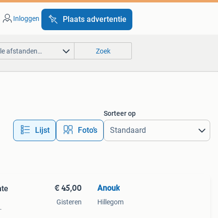
Inloggen
Plaats advertentie
lle afstanden…
Zoek
Sorteer op
Lijst
Foto’s
€ 45,00
Anouk
mte
Gisteren
Hillegom
r