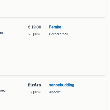
€ 19,00
Femke
en
28 jul 26
Bornerbroek
Bieden
sannebudding
goed.
9 jul 26
Andelst