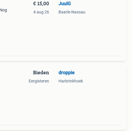
€ 15,00
JuulG
 Nog
4 aug 26
Baarle-Nassau
Bieden
droppie
Eergisteren
Harbrinkhoek