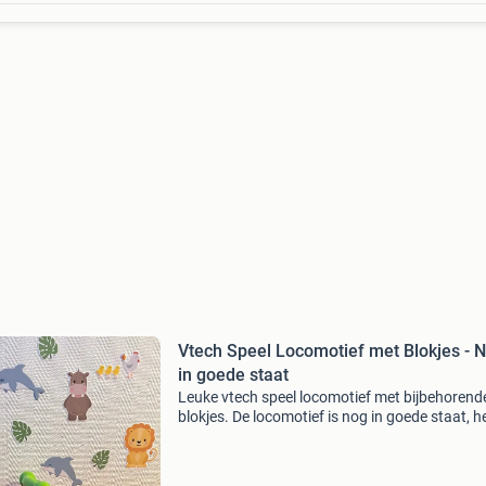
Vtech Speel Locomotief met Blokjes - 
in goede staat
Leuke vtech speel locomotief met bijbehorend
blokjes. De locomotief is nog in goede staat, h
wel 1 beschadigd blokje en klaar voor vele ure
speelplezier. Ideaal voor jonge kinderen om
spelenderw