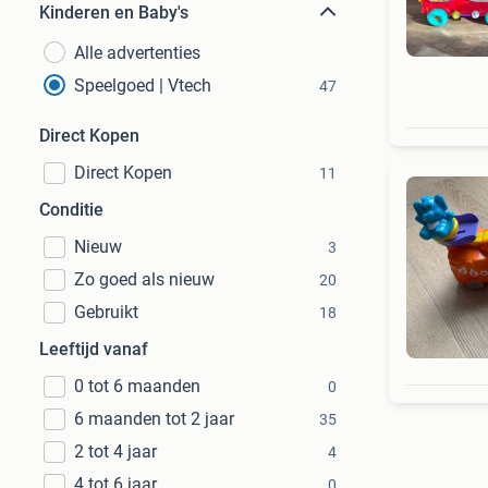
Kinderen en Baby's
Alle advertenties
Speelgoed | Vtech
47
Direct Kopen
Direct Kopen
11
Conditie
Nieuw
3
Zo goed als nieuw
20
Gebruikt
18
Leeftijd vanaf
0 tot 6 maanden
0
6 maanden tot 2 jaar
35
2 tot 4 jaar
4
4 tot 6 jaar
0