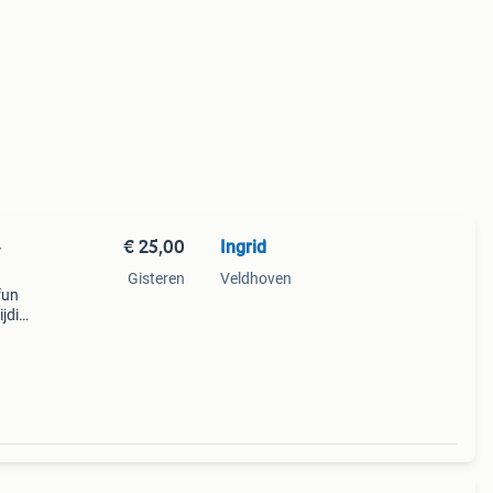
€ 25,00
Ingrid
-
Gisteren
Veldhoven
fun
ijdige
r