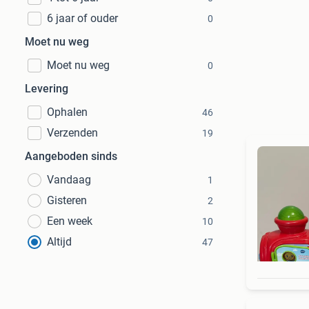
6 jaar of ouder
0
Moet nu weg
Moet nu weg
0
Levering
Ophalen
46
Verzenden
19
Aangeboden sinds
Vandaag
1
Gisteren
2
Een week
10
Altijd
47