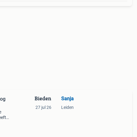
Bieden
Sanja
Nog
27 jul 26
Leiden
e
eeft
n