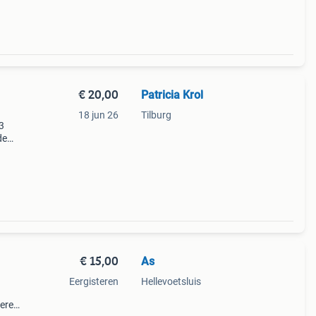
€ 20,00
Patricia Krol
18 jun 26
Tilburg
3
de
en
weg.
€ 15,00
As
Eergisteren
Hellevoetsluis
deren.