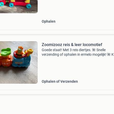
dieren en meer! Druk op de 10 knippere
Ophalen
Zoomizooz reis & leer locomotief
Goede staat! Met 3 reis diertjes. 🌺 Snelle
verzending of ophalen in ermelo mogelijk! 🌺 Ki
ook eens bij mijn andere advertenties!
Ophalen of Verzenden