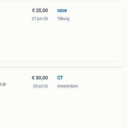
€ 25,00
ozce
27 jun 26
Tilburg
€ 30,00
CT
z je
20 jul 26
Amsterdam