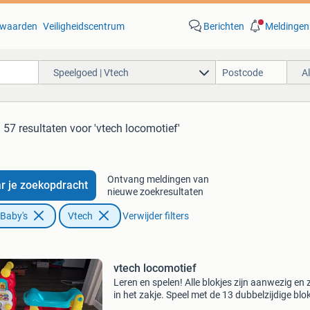
waarden
Veiligheidscentrum
Berichten
Meldingen
Speelgoed | Vtech
A
57 resultaten
voor 'vtech locomotief'
Ontvang meldingen van
r je zoekopdracht
nieuwe zoekresultaten
 Baby's
Vtech
Verwijder filters
vtech locomotief
Leren en spelen! Alle blokjes zijn aanwezig en 
in het zakje. Speel met de 13 dubbelzijdige blo
plaats ze in de sensor en leer letters, letterkla