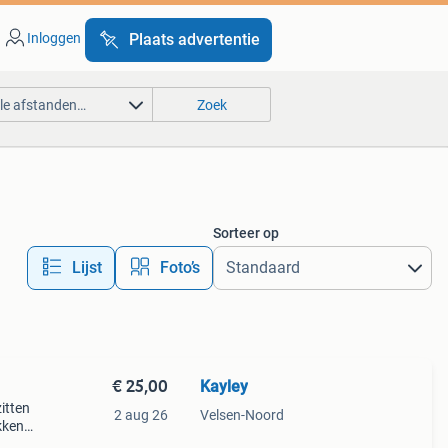
Inloggen
Plaats advertentie
lle afstanden…
Zoek
Sorteer op
Lijst
Foto’s
€ 25,00
Kayley
zitten
2 aug 26
Velsen-Noord
kken,
nken,