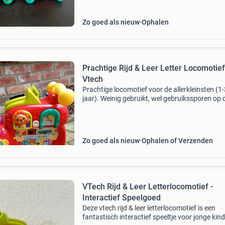
Zo goed als nieuw
Ophalen
Prachtige Rijd & Leer Letter Locomotief
Vtech
Prachtige locomotief voor de allerkleinsten (1-
jaar). Weinig gebruikt, wel gebruikssporen op 
wielen en de 2 stickers op de locomotief hebb
waterschade. Dat neemt het speelplezier niet 
Hele
Zo goed als nieuw
Ophalen of Verzenden
VTech Rijd & Leer Letterlocomotief -
Interactief Speelgoed
Deze vtech rijd & leer letterlocomotief is een
fantastisch interactief speeltje voor jonge kin