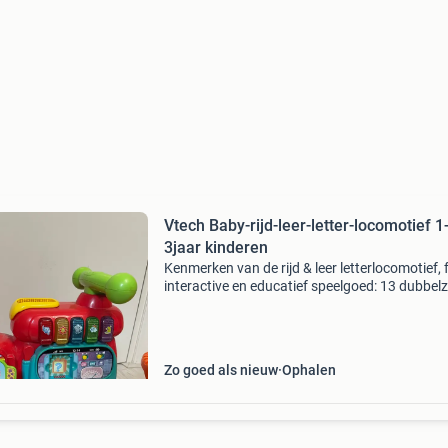
Vtech Baby-rijd-leer-letter-locomotief 1
3jaar kinderen
Kenmerken van de rijd & leer letterlocomotief, 
interactive en educatief speelgoed: 13 dubbelz
letterblokken: herkend door de locomotief voo
interactieve leerervaringen. Sensor die de bl
Zo goed als nieuw
Ophalen