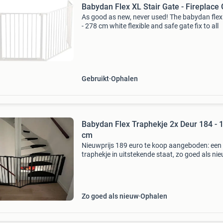
Babydan Flex XL Stair Gate - Fireplace
As good as new, never used! The babydan flex 
- 278 cm white flexible and safe gate fix to all
Gebruikt
Ophalen
Babydan Flex Traphekje 2x Deur 184 - 
cm
Nieuwprijs 189 euro te koop aangeboden: een
traphekje in uitstekende staat, zo goed als nie
Wij hebben het hekje niet meer nodig. Het hekje
180 cm lang en 70 cm hoog en wordt geleverd
inclusief
Zo goed als nieuw
Ophalen