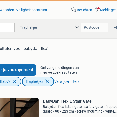
waarden
Veiligheidscentrum
Berichten
Meldingen
Traphekjes
A
ultaten
voor 'babydan flex'
Ontvang meldingen van
r je zoekopdracht
nieuwe zoekresultaten
 Baby's
Traphekjes
Verwijder filters
BabyDan Flex L Stair Gate
Babydan flex l stair gate - safety gate - firepla
guard - 90 - 223 cm - screw mounting - white,
screws not included. The babydan flex l pack