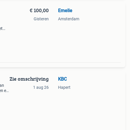
€ 100,00
Emelie
Gisteren
Amsterdam
et
. Niet
ze
Zie omschrijving
KBC
kan
1 aug 26
Hapert
en en
p
n kunt