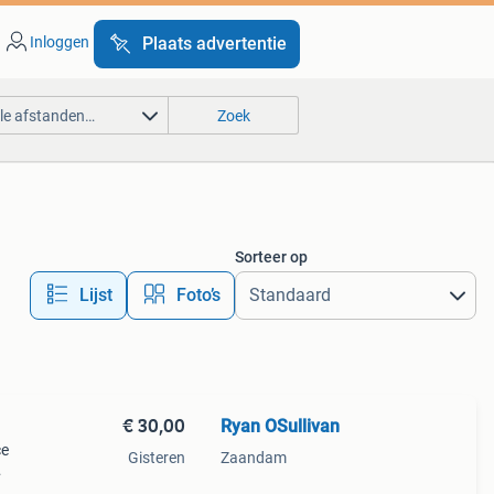
Inloggen
Plaats advertentie
lle afstanden…
Zoek
Sorteer op
Lijst
Foto’s
€ 30,00
Ryan OSullivan
ce
Gisteren
Zaandam
age