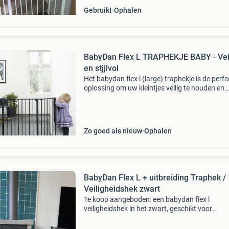
Gebruikt
Ophalen
BabyDan Flex L TRAPHEKJE BABY - Vei
en stjjlvol
Het babydan flex l (large) traphekje is de perfe
oplossing om uw kleintjes veilig te houden en
tegelijkertijd veelzijdigheid en stijl aan uw huis 
geven. Dit hek is ontworpen voor openingen t
Zo goed als nieuw
Ophalen
BabyDan Flex L + uitbreiding Traphek /
Veiligheidshek zwart
Te koop aangeboden: een babydan flex l
veiligheidshek in het zwart, geschikt voor
openingen van 146 tot 223 cm. Dit hek wordt
geleverd met twee extra uitbreidingen van elk 