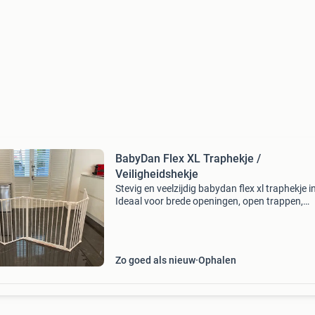
BabyDan Flex XL Traphekje /
Veiligheidshekje
Stevig en veelzijdig babydan flex xl traphekje in
Ideaal voor brede openingen, open trappen,
overloop, haard of andere ruimtes waar een
standaard traphekje niet past. Dankzij het
modulaire ontwer
Zo goed als nieuw
Ophalen