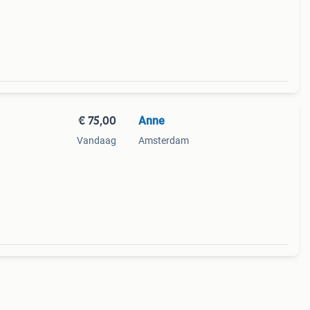
2cm1
€ 75,00
Anne
Vandaag
Amsterdam
één
dat