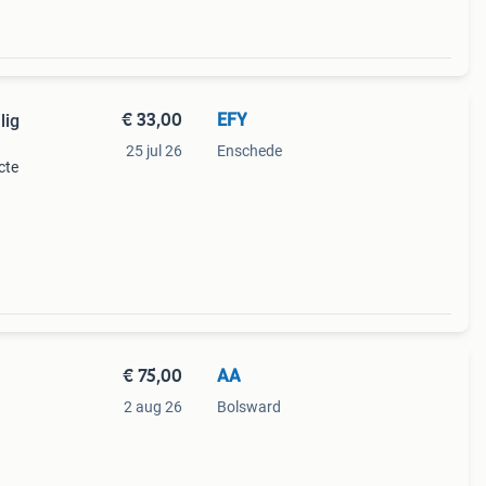
€ 33,00
EFY
lig
25 jul 26
Enschede
cte
te
usse
€ 75,00
AA
2 aug 26
Bolsward
33