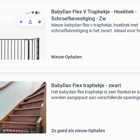
BabyDan Flex V Traphekje - Hoekhek -
Schroefbevestiging - Zw
Nieuw babydan flex v traphekje, hoekhek met
schroefbevestiging in het zwart. Ideaal voor h
veilig afsluiten van hoeken of brede openingen
gebruikt omdat het niet geschikt was voor on
poreuze
Nieuw
Ophalen
BabyDan Flex traphekje - zwart
Het babydan flex traphekje is zeer flexibel en 
worden aangepast aan verschillende opening
vormen. Het heeft een uniek modulair ontwer
waarmee je de panelen in verschillende hoeke
plaat
Zo goed als nieuw
Ophalen