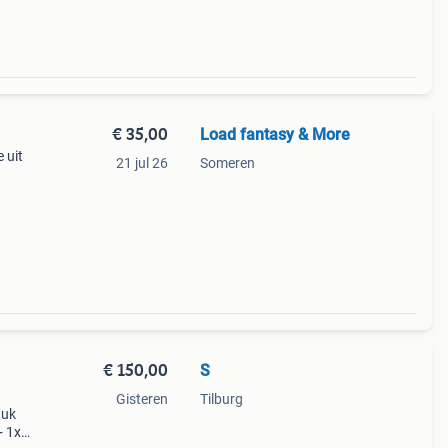
€ 35,00
Load fantasy & More
 uit
21 jul 26
Someren
€ 150,00
S
Gisteren
Tilburg
tuk
+ 1x