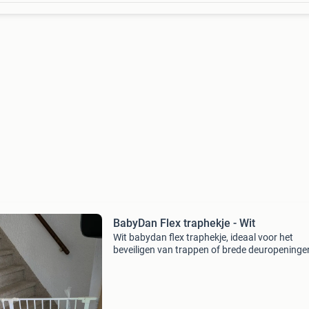
BabyDan Flex traphekje - Wit
Wit babydan flex traphekje, ideaal voor het
beveiligen van trappen of brede deuropeningen
flexibele hekje is in goede staat en eenvoudig t
monteren. Alle benodigde bevestigingsmateri
zijn in