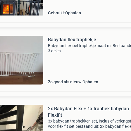
cm, waardoor de totale br
Gebruikt
Ophalen
Babydan flex traphekje
Babydan flexibel traphekje maat m. Bestaande
3 delen
Zo goed als nieuw
Ophalen
2x Babydan Flex + 1x traphek babydan
Flexifit
3x babydan traphekken set, inclusief verlengs
voor flexifit set bestaand uit: 2x babydan flex 