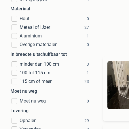
Materiaal
Hout
0
Metaal of IJzer
27
Aluminium
1
Overige materialen
0
In breedte uitschuifbaar tot
minder dan 100 cm
3
100 tot 115 cm
1
115 cm of meer
23
Moet nu weg
Moet nu weg
0
Levering
Ophalen
29