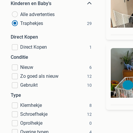
Kinderen en Baby's
Alle advertenties
Traphekjes
29
Direct Kopen
Direct Kopen
1
Conditie
Nieuw
6
Zo goed als nieuw
12
Gebruikt
10
Type
Klemhekje
8
Schroefhekje
12
Oprolhekje
0
Overige typen
4