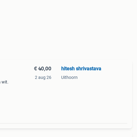
€ 40,00
hitesh shrivastava
2 aug 26
Uithoorn
 wit.