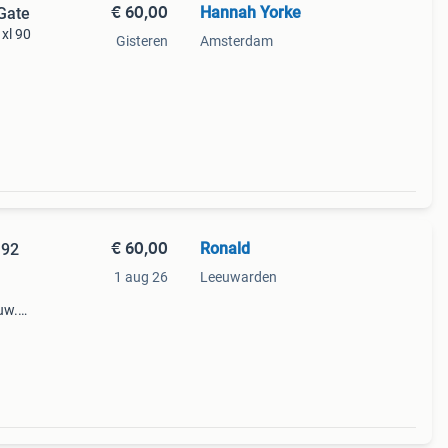
€ 60,00
Hannah Yorke
 Gate
xl 90
Gisteren
Amsterdam
€ 60,00
Ronald
192
1 aug 26
Leeuwarden
uw.
 is