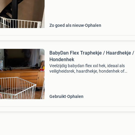
consists of: 1 x door of 72 cm,2x extension 7
x wa
Zo goed als nieuw
Ophalen
BabyDan Flex Traphekje / Haardhekje /
Hondenhek
Veelzijdig babydan flex xxl hek, ideaal als
veiligheidsrek, haardhekje, hondenhek of
hondenren. Bestaat uit vijf panelen, waarvan 
deur (niet makkelijk zelf open te maken al lijkt 
zo op de foto
Gebruikt
Ophalen