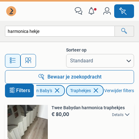
Traphekjes
Sorteer op
Alle afstanden…
Bewaar je zoekopdracht
Filters
Kinderen en Baby's
Traphekjes
Verwijder filters
Twee Babydan harmonica traphekjes
€ 80,00
Details