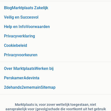
Blog
Marktplaats Zakelijk
Veilig en Succesvol
Help en Info
Voorwaarden
Privacyverklaring
Cookiebeleid
Privacyvoorkeuren
Over Marktplaats
Werken bij
Perskamer
Adevinta
2dehands
2ememain
Sitemap
Marktplaats is, voor zover wettelijk toegestaan, niet
aansprakelijk voor (gevolg)schade die voortkomt uit het gebruik