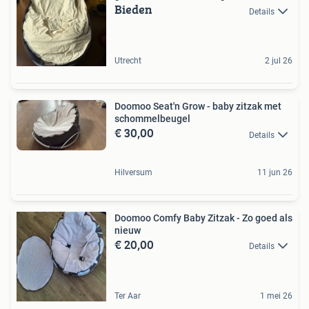
Bieden
Details
Utrecht
2 jul 26
Doomoo Seat'n Grow - baby zitzak met
schommelbeugel
€ 30,00
Details
Hilversum
11 jun 26
Doomoo Comfy Baby Zitzak - Zo goed als
nieuw
€ 20,00
Details
Ter Aar
1 mei 26