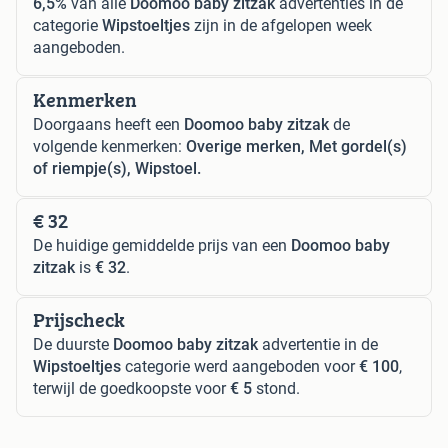
6,5%
van alle
Doomoo baby zitzak
advertenties in de
categorie
Wipstoeltjes
zijn in de afgelopen week
aangeboden.
Kenmerken
Doorgaans heeft een
Doomoo baby zitzak
de
volgende kenmerken:
Overige merken, Met gordel(s)
of riempje(s), Wipstoel.
€ 32
De huidige gemiddelde prijs van een
Doomoo baby
zitzak
is
€ 32
.
Prijscheck
De duurste
Doomoo baby zitzak
advertentie in de
Wipstoeltjes
categorie werd aangeboden voor
€ 100
,
terwijl de goedkoopste voor
€ 5
stond.