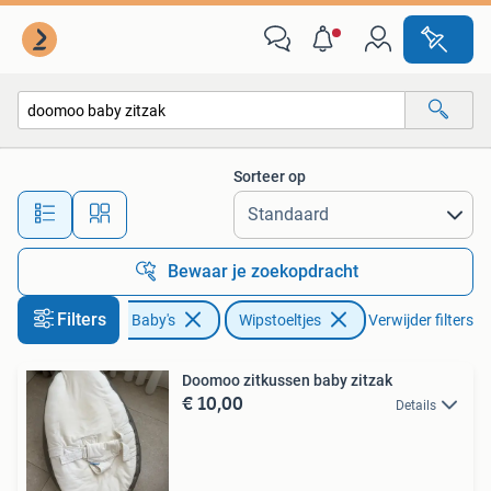
Wipstoeltjes
Sorteer op
Alle afstanden…
Bewaar je zoekopdracht
Filters
Kinderen en Baby's
Wipstoeltjes
Verwijder filters
Doomoo zitkussen baby zitzak
€ 10,00
Details