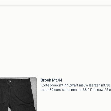
Broek Mt.44
Korte broek mt.44 Zwart nieuw laarzen mt.38
maar 39 euro schoenen mt.38 2 Pr nieuw 25 
schoenen mt.38 1X gedragen 19 euro lak zie 
mijn andere advertentie&#39;s