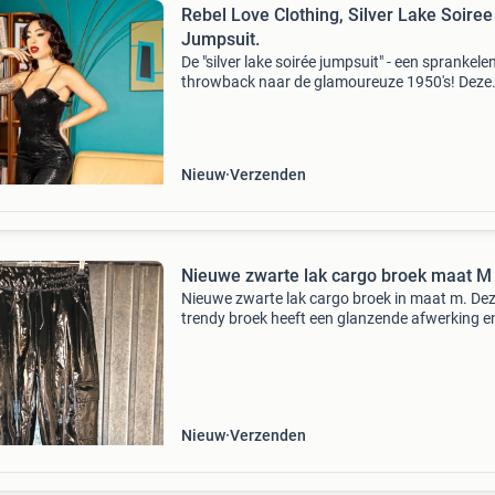
Rebel Love Clothing, Silver Lake Soiree
Jumpsuit.
De "silver lake soirée jumpsuit" - een sprankele
throwback naar de glamoureuze 1950's! Deze
sensatie met paillette heeft accenten van satij
zakken op de heupen. De jumpsuit heeft
Nieuw
Verzenden
Nieuwe zwarte lak cargo broek maat M
Nieuwe zwarte lak cargo broek in maat m. De
trendy broek heeft een glanzende afwerking e
handige cargozakken aan de zijkant. De elast
tailleband met trekkoord zorgt voor een
comfortabele pasvo
Nieuw
Verzenden