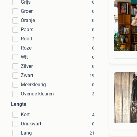
Grijs
0
Groen
0
Oranje
0
Paars
0
Rood
2
Roze
0
Wit
0
Zilver
0
Zwart
19
Meerkleurig
0
Overige kleuren
3
Lengte
Kort
4
Driekwart
0
Lang
21