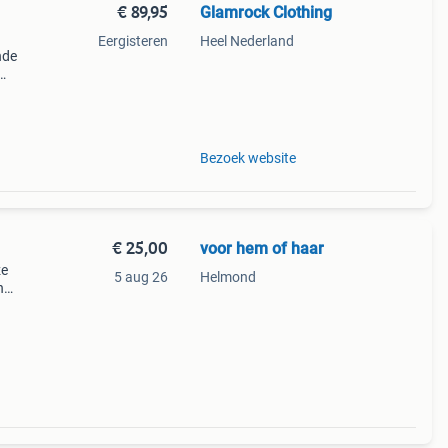
€ 89,95
Glamrock Clothing
Eergisteren
Heel Nederland
nde
n en
Bezoek website
€ 25,00
voor hem of haar
ze
5 aug 26
Helmond
n
ische