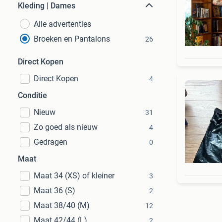
Kleding | Dames
Alle advertenties
Broeken en Pantalons
26
Direct Kopen
Direct Kopen
4
Conditie
Nieuw
31
Zo goed als nieuw
4
Gedragen
0
Maat
Maat 34 (XS) of kleiner
3
Maat 36 (S)
2
Maat 38/40 (M)
12
Maat 42/44 (L)
2