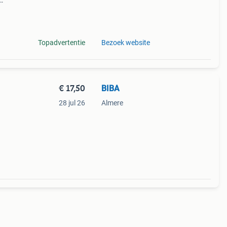
n en
Topadvertentie
Bezoek website
€ 17,50
BIBA
28 jul 26
Almere