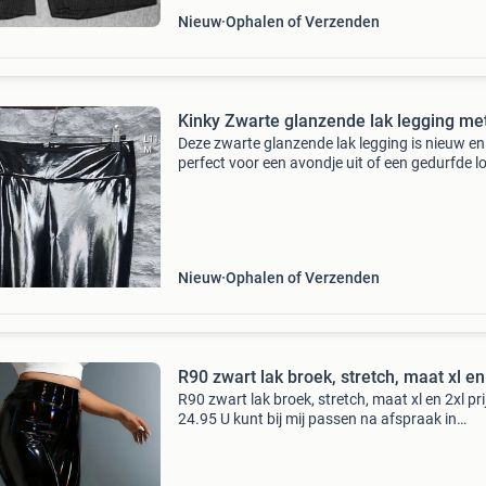
Nieuw
Ophalen of Verzenden
Kinky Zwarte glanzende lak legging met
Deze zwarte glanzende lak legging is nieuw en
perfect voor een avondje uit of een gedurfde l
De legging heeft een comfortabele pasvorm e
opvallende glanzende afwerking. De rits aan d
achterk
Nieuw
Ophalen of Verzenden
R90 zwart lak broek, stretch, maat xl en
R90 zwart lak broek, stretch, maat xl en 2xl pri
24.95 U kunt bij mij passen na afspraak in
willemstad, vlakbij moerdijk mannen zijn welk
we hebben nog veel meer leuke dingen voor
travestie info