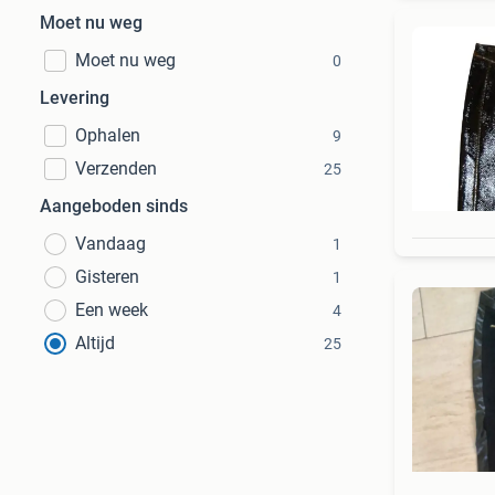
Moet nu weg
Moet nu weg
0
Levering
Ophalen
9
Verzenden
25
Aangeboden sinds
Vandaag
1
Gisteren
1
Een week
4
Altijd
25