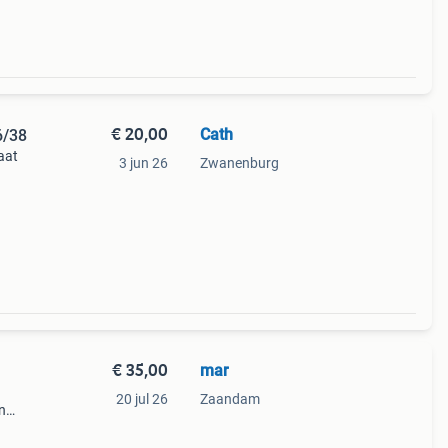
€ 20,00
Cath
6/38
aat
3 jun 26
Zwanenburg
€ 35,00
mar
20 jul 26
Zaandam
n