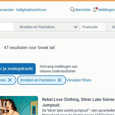
waarden
Veiligheidscentrum
Berichten
Meldingen
Broeken en Pantalons
A
47 resultaten
voor 'broek lak'
Ontvang meldingen van
r je zoekopdracht
nieuwe zoekresultaten
ames
Broeken en Pantalons
Verwijder filters
Rebel Love Clothing, Silver Lake Soiree
Jumpsuit.
De "silver lake soirée jumpsuit" - een sprankele