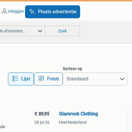
Inloggen
Plaats advertentie
lle afstanden…
Zoek
Sorteer op
Lijst
Foto’s
€ 89,95
Glamrock Clothing
28 jul 26
Heel Nederland
nde