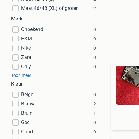
Maat 46/48 (XL) of groter
2
Merk
Onbekend
0
H&M
0
Nike
0
Zara
0
Only
0
Toon meer
Kleur
Beige
0
Blauw
2
Bruin
1
Geel
0
Goud
0