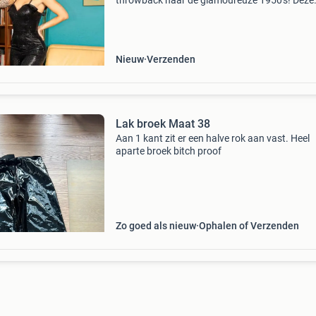
throwback naar de glamoureuze 1950's! Deze
sensatie met paillette heeft accenten van satij
zakken op de heupen. De jumpsuit heeft
Nieuw
Verzenden
Lak broek Maat 38
Aan 1 kant zit er een halve rok aan vast. Heel
aparte broek bitch proof
Zo goed als nieuw
Ophalen of Verzenden