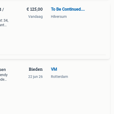
€ 125,00
To Be Continued....
4 /
Vandaag
Hilversum
t: 34,
ant
aal:
Bieden
VM
tsen
rendy
22 jun 26
Rotterdam
ouden
wat
). De