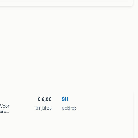
€ 6,00
SH
 Voor
31 jul 26
Geldrop
euro
ook