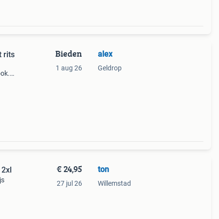
Bieden
alex
 rits
1 aug 26
Geldrop
ook.
n een
e
€ 24,95
ton
 2xl
js
27 jul 26
Willemstad
om ,