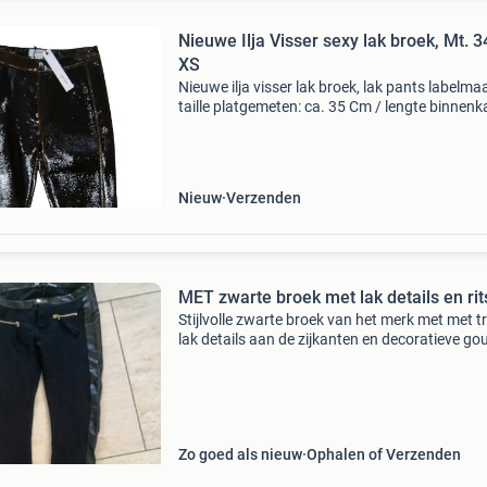
Nieuwe Ilja Visser sexy lak broek, Mt. 3
XS
Nieuwe ilja visser lak broek, lak pants labelmaa
taille platgemeten: ca. 35 Cm / lengte binnenk
broekspijp ca. 75 Cm kleur: bruin/zwart materi
75% katoen, 10% polyester, 15% polyamide / l
Nieuw
Verzenden
MET zwarte broek met lak details en ri
Stijlvolle zwarte broek van het merk met met t
lak details aan de zijkanten en decoratieve g
ritsen aan de voorkant. De broek is maat 26, 
overeenkomt met een nederlandse maat 34 (xs
Zo goed als nieuw
Ophalen of Verzenden