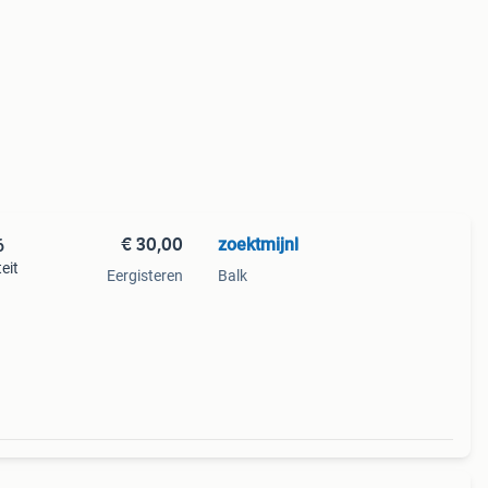
€ 30,00
zoektmijnl
6
eit
Eergisteren
Balk