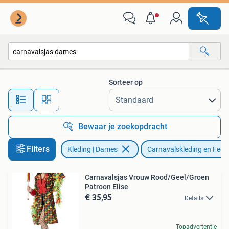
Carnavalskleding en Feestkleding
Sorteer op
Alle afstanden…
Bewaar je zoekopdracht
Filters
Kleding | Dames
Carnavalskleding en Fees
Carnavalsjas Vrouw Rood/Geel/Groen
Patroon Elise
€ 35,95
Details
Topadvertentie