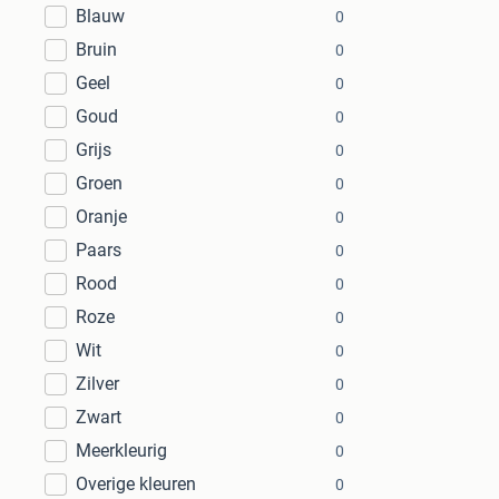
Blauw
0
Bruin
0
Geel
0
Goud
0
Grijs
0
Groen
0
Oranje
0
Paars
0
Rood
0
Roze
0
Wit
0
Zilver
0
Zwart
0
Meerkleurig
0
Overige kleuren
0