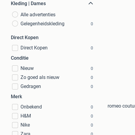
Kleding | Dames
Alle advertenties
Gelegenheidskleding
0
Direct Kopen
Direct Kopen
0
Conditie
Nieuw
0
Zo goed als nieuw
0
Gedragen
0
Merk
romeo coutur
Onbekend
0
H&M
0
Nike
0
Zara
0