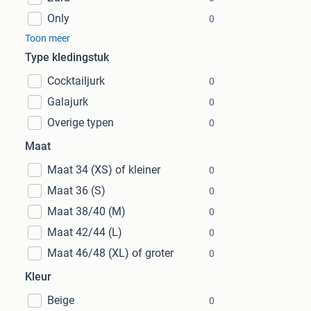
Only
0
Toon meer
Type kledingstuk
Cocktailjurk
0
Galajurk
0
Overige typen
0
Maat
Maat 34 (XS) of kleiner
0
Maat 36 (S)
0
Maat 38/40 (M)
0
Maat 42/44 (L)
0
Maat 46/48 (XL) of groter
0
Kleur
Beige
0