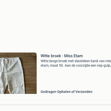
Witte broek - Miss Etam
Witte lange broek met elastieken bank van mi
etam, maat 50. Aan de voorzijde een nep-gulp
de achterzijde twee zakken. Materiaal: 70% ka
27% polyester, 3% elastaan. Is gedragen maar 
er
Gedragen
Ophalen of Verzenden