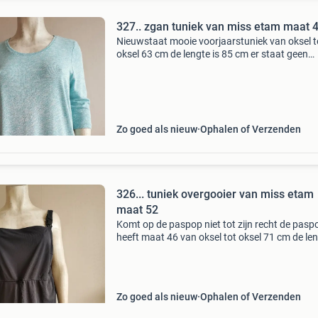
327.. zgan tuniek van miss etam maat 
Nieuwstaat mooie voorjaarstuniek van oksel t
oksel 63 cm de lengte is 85 cm er staat geen
materiaallabel in rekbaar ik ben niet aansprake
voor zoekgeraakte pakjes
Zo goed als nieuw
Ophalen of Verzenden
326... tuniek overgooier van miss etam
maat 52
Komt op de paspop niet tot zijn recht de pasp
heeft maat 46 van oksel tot oksel 71 cm de len
85 cm 100% polyesther ik ben niet aansprakeli
voor zoekgeraakte pakjes
Zo goed als nieuw
Ophalen of Verzenden