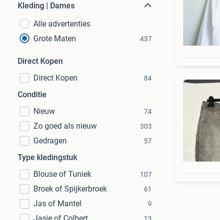
Kleding | Dames
Alle advertenties
Grote Maten
437
Direct Kopen
Direct Kopen
84
Conditie
Nieuw
74
Zo goed als nieuw
303
Gedragen
57
Type kledingstuk
Blouse of Tuniek
107
Broek of Spijkerbroek
61
Jas of Mantel
9
Jasje of Colbert
13