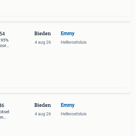
Bieden
Emmy
 54
m 95%
4 aug 26
Hellevoetsluis
voor
Bieden
Emmy
46
oksel
4 aug 26
Hellevoetsluis
en