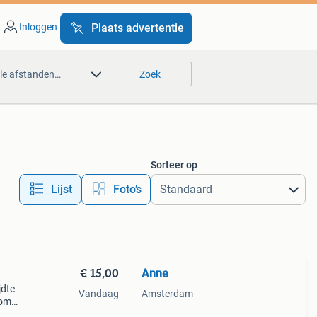
Inloggen
Plaats advertentie
lle afstanden…
Zoek
Sorteer op
Lijst
Foto’s
€ 15,00
Anne
jdte
Vandaag
Amsterdam
oom
witte