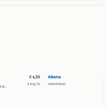
€ 4,50
Alkema
4 aug 26
Veenendaal
in de