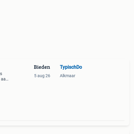
Bieden
TypischDo
ss
5 aug 26
Alkmaar
, aan
toen,
ziet