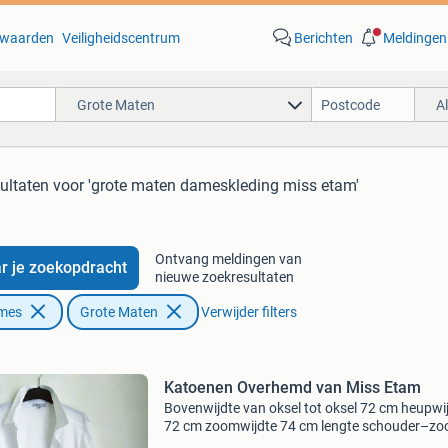
waarden
Veiligheidscentrum
Berichten
Meldingen
Grote Maten
A
ultaten
voor 'grote maten dameskleding miss etam'
Ontvang meldingen van
r je zoekopdracht
nieuwe zoekresultaten
ames
Grote Maten
Verwijder filters
Katoenen Overhemd van Miss Etam
Bovenwijdte van oksel tot oksel 72 cm heupwi
72 cm zoomwijdte 74 cm lengte schouder–z
90 cm labelmaat 52 100% soepvallende hagel