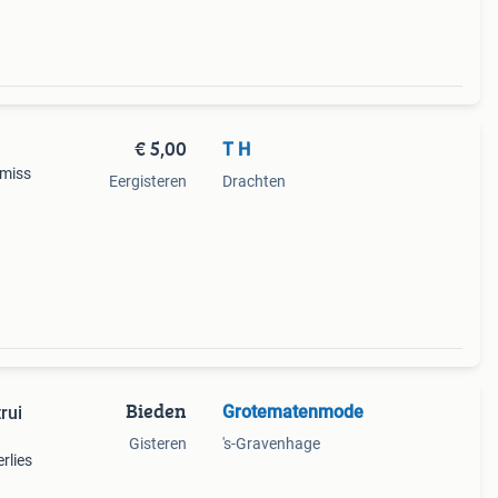
€ 5,00
T H
 miss
Eergisteren
Drachten
Bieden
Grotematenmode
rui
Gisteren
's-Gravenhage
rlies