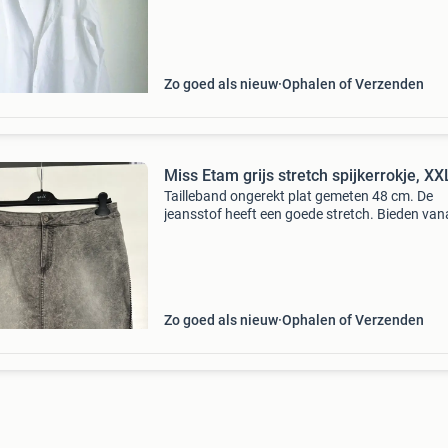
katoen klassieke kleine kraag brede manchett
rugpas met d
Zo goed als nieuw
Ophalen of Verzenden
Miss Etam grijs stretch spijkerrokje, XX
Tailleband ongerekt plat gemeten 48 cm. De
jeansstof heeft een goede stretch. Bieden van
10€ exclusief verzendkosten
Zo goed als nieuw
Ophalen of Verzenden