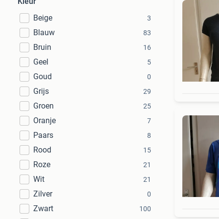
Kleur
Beige
3
Blauw
83
Bruin
16
Geel
5
Goud
0
Grijs
29
Groen
25
Oranje
7
Paars
8
Rood
15
Roze
21
Wit
21
Zilver
0
Zwart
100