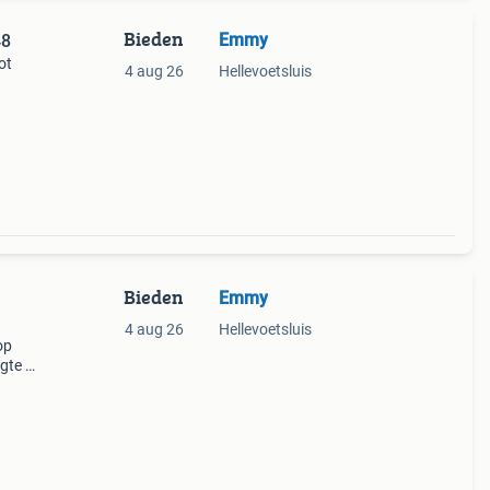
Bieden
Emmy
48
ot
4 aug 26
Hellevoetsluis
lijk
Bieden
Emmy
4 aug 26
Hellevoetsluis
op
gte is
jk