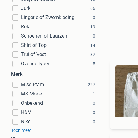
Jurk
66
Lingerie of Zwemkleding
0
Rok
19
Schoenen of Laarzen
0
Shirt of Top
114
Trui of Vest
37
Overige typen
5
Merk
Miss Etam
227
MS Mode
1
Onbekend
0
H&M
0
Nike
0
Toon meer