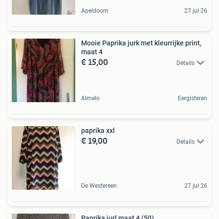
Apeldoorn
27 jul 26
Mooie Paprika jurk met kleurrijke print,
maat 4
€ 15,00
Details
Almelo
Eergisteren
paprika xxl
€ 19,00
Details
De Westereen
27 jul 26
Paprika jurl maat 4 (50)