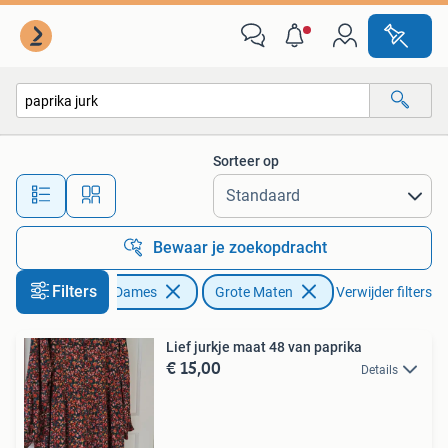
Grote Maten
Sorteer op
Alle afstanden…
Bewaar je zoekopdracht
Filters
Kleding | Dames
Grote Maten
Verwijder filters
Lief jurkje maat 48 van paprika
€ 15,00
Details