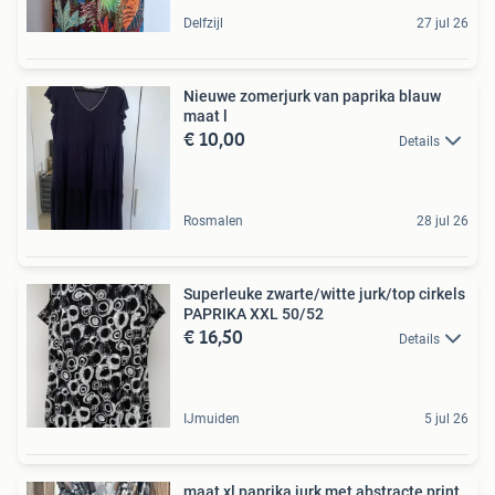
Delfzijl
27 jul 26
Nieuwe zomerjurk van paprika blauw
maat l
€ 10,00
Details
Rosmalen
28 jul 26
Superleuke zwarte/witte jurk/top cirkels
PAPRIKA XXL 50/52
€ 16,50
Details
IJmuiden
5 jul 26
maat xl paprika jurk met abstracte print