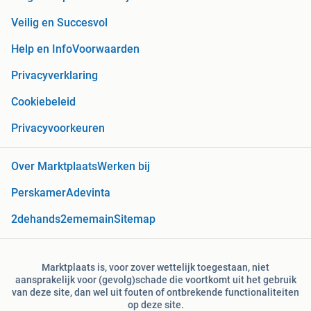
Veilig en Succesvol
Help en Info
Voorwaarden
Privacyverklaring
Cookiebeleid
Privacyvoorkeuren
Over Marktplaats
Werken bij
Perskamer
Adevinta
2dehands
2ememain
Sitemap
Marktplaats is, voor zover wettelijk toegestaan, niet
aansprakelijk voor (gevolg)schade die voortkomt uit het gebruik
van deze site, dan wel uit fouten of ontbrekende functionaliteiten
op deze site.