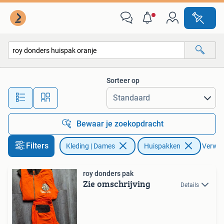
Huispakken
Sorteer op
Alle afstanden…
Bewaar je zoekopdracht
Filters
Kleding | Dames
Huispakken
Verwijd
roy donders pak
Zie omschrijving
Details