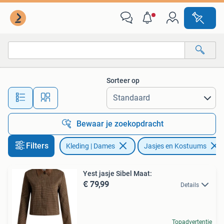
Jasjes, Kostuums en Pakken
Sorteer op
Alle afstanden…
Bewaar je zoekopdracht
Filters
Kleding | Dames
Jasjes en Kostuums
Yest jasje Sibel Maat:
€ 79,99
Details
Topadvertentie