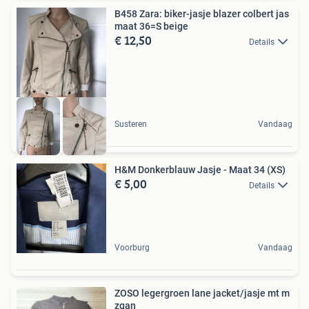
B458 Zara: biker-jasje blazer colbert jas
maat 36=S beige
€ 12,50
Details
Susteren
Vandaag
H&M Donkerblauw Jasje - Maat 34 (XS)
€ 5,00
Details
Voorburg
Vandaag
ZOSO legergroen lane jacket/jasje mt m
zgan