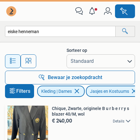
Jasjes, Kostuums en Pakken
Sorteer op
Alle afstanden…
Bewaar je zoekopdracht
Filters
Kleding | Dames
Jasjes en Kostuums
Chique, Zwarte, originele B u r b e r r y s
blazer 40/M, wol
€ 240,00
Details