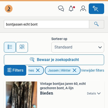
Jassen | Winter
Sorteer op
Alle afstanden…
Bewaar je zoekopdracht
Filters
Kleding | Dames
Jassen | Winter
Verwijder filters
Vintage bontjas jaren 60, echt
geschoren bont, A-lijn
Bieden
Details