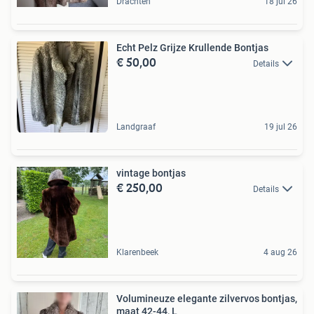
Drachten
18 jul 26
Echt Pelz Grijze Krullende Bontjas
€ 50,00
Details
Landgraaf
19 jul 26
vintage bontjas
€ 250,00
Details
Klarenbeek
4 aug 26
Volumineuze elegante zilvervos bontjas,
maat 42-44, L