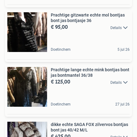
Prachtige gitzwarte echte mol bontjas
bont jas bontjasje 36
€ 95,00
Details
Doetinchem
5 jul 26
Prachtige lange echte mink bontjas bont
jas bontmantel 36/38
€ 125,00
Details
Doetinchem
27 jul 26
dikke echte SAGA FOX zilvervos bontjas
bont jas 40/42 M/L
€ 425,00