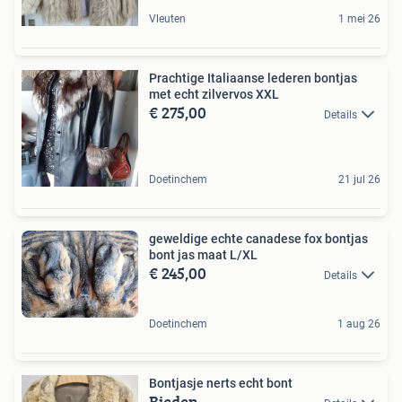
Vleuten
1 mei 26
Prachtige Italiaanse lederen bontjas
met echt zilvervos XXL
€ 275,00
Details
Doetinchem
21 jul 26
geweldige echte canadese fox bontjas
bont jas maat L/XL
€ 245,00
Details
Doetinchem
1 aug 26
Bontjasje nerts echt bont
Bieden