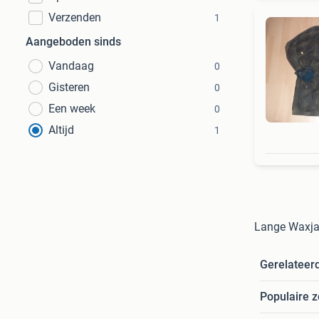
Verzenden
1
Aangeboden sinds
Vandaag
0
Gisteren
0
Een week
0
Altijd
1
Lange Waxja
Gerelateer
Populaire 