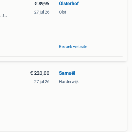
€ 89,95
Olsterhof
27 jul 26
Olst
 is
k met
Bezoek website
€ 220,00
Samuël
27 jul 26
Harderwijk