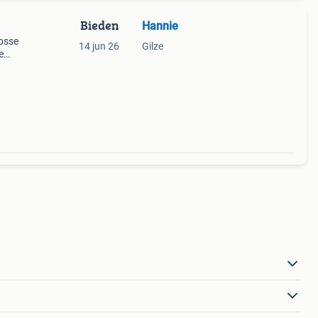
Bieden
Hannie
losse
14 jun 26
Gilze
e
rote