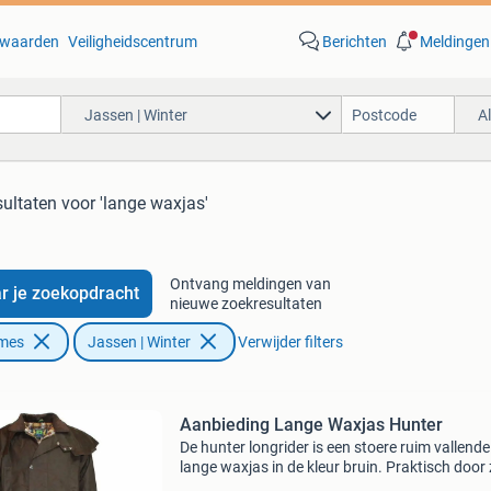
waarden
Veiligheidscentrum
Berichten
Meldingen
Jassen | Winter
A
sultaten
voor 'lange waxjas'
Ontvang meldingen van
r je zoekopdracht
nieuwe zoekresultaten
ames
Jassen | Winter
Verwijder filters
Aanbieding Lange Waxjas Hunter
De hunter longrider is een stoere ruim vallende
lange waxjas in de kleur bruin. Praktisch door 
wind- en waterafstotende wax katoen, de han