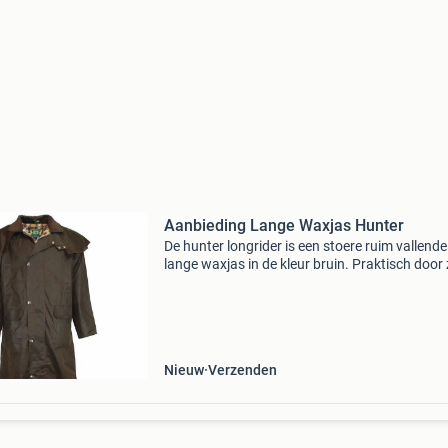
Aanbieding Lange Waxjas Hunter
De hunter longrider is een stoere ruim vallende
lange waxjas in de kleur bruin. Praktisch door 
wind- en waterafstotende wax katoen, de han
split aan de achterzijde en de comfort verhog
pe
Nieuw
Verzenden