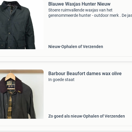
Blauwe Waxjas Hunter Nieuw
Stoere ruimvallende waxjas van het
gerenommeerde hunter - outdoor merk . De jas
van een geweven katoen, voorzien van twee
steekzakken, twee opzetzakken, een binnenza
rits en een met corduroy g
Nieuw
Ophalen of Verzenden
Barbour Beaufort dames wax olive
In goede staat
Zo goed als nieuw
Ophalen of Verzenden