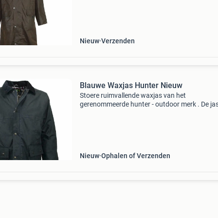
split aan de achterzijde en de comfort verhog
pe
Nieuw
Verzenden
Blauwe Waxjas Hunter Nieuw
Stoere ruimvallende waxjas van het
gerenommeerde hunter - outdoor merk . De jas
van een geweven katoen, voorzien van twee
steekzakken, twee opzetzakken, een binnenza
rits en een met corduroy g
Nieuw
Ophalen of Verzenden