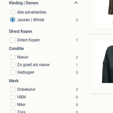
Kleding | Dames
Alle advertenties
Jassen | Winter
3
Direct Kopen
Direct Kopen
1
Conditie
Nieuw
2
Zo goed als nieuw
1
Gedragen
0
Merk
Onbekend
0
H&M
0
Nike
0
Zara
0