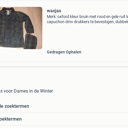
waxjas
Merk: oxford kleur bruin met rood en gele ruit 
capuchon dmv drukkers te bevestigen, dubbel
sluiting: rits + drukkers binnenmanchetten 2 g
zakken voorzijde
Gedragen
Ophalen
s voor Dames in de Winter
de zoektermen
zoektermen