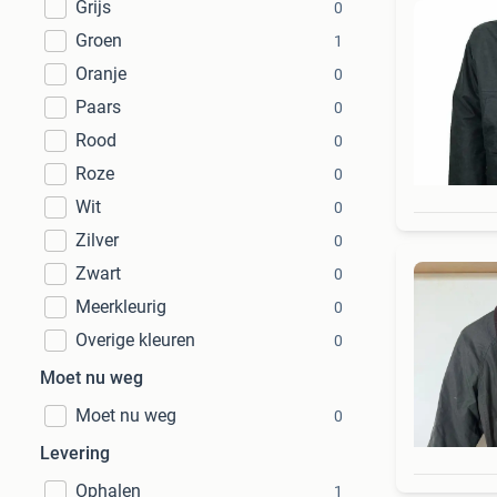
Grijs
0
Groen
1
Oranje
0
Paars
0
Rood
0
Roze
0
Wit
0
Zilver
0
Zwart
0
Meerkleurig
0
Overige kleuren
0
Moet nu weg
Moet nu weg
0
Levering
Ophalen
1