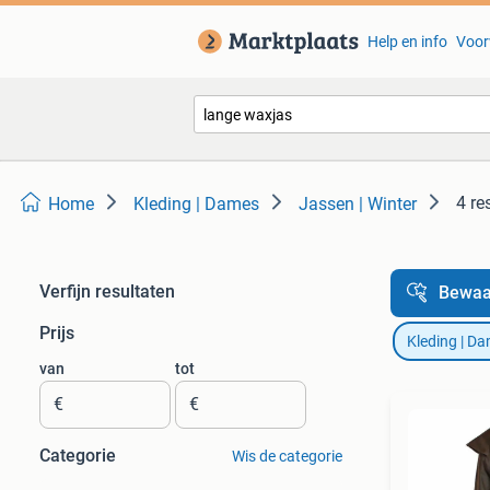
Help en info
Voor
4 re
Home
Kleding | Dames
Jassen | Winter
Verfijn resultaten
Bewaa
Prijs
Kleding | D
van
tot
€
€
Categorie
Wis de categorie