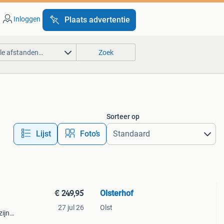
Inloggen
Plaats advertentie
lle afstanden…
Zoek
Sorteer op
Lijst
Foto’s
€ 249,95
Olsterhof
27 jul 26
Olst
zijn
dige