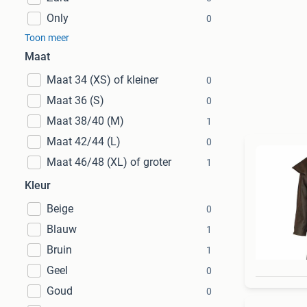
Only
0
Toon meer
Maat
Maat 34 (XS) of kleiner
0
Maat 36 (S)
0
Maat 38/40 (M)
1
Maat 42/44 (L)
0
Maat 46/48 (XL) of groter
1
Kleur
Beige
0
Blauw
1
Bruin
1
Geel
0
Goud
0