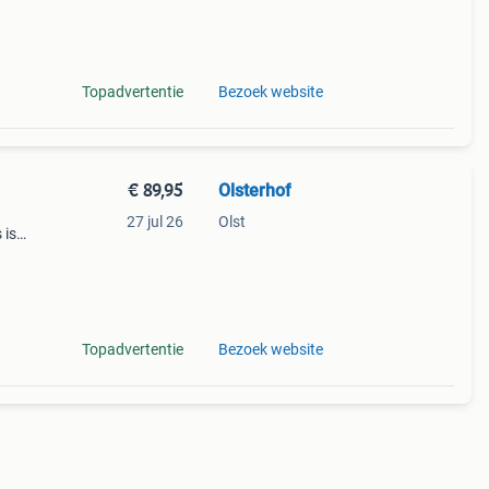
ende
Topadvertentie
Bezoek website
€ 89,95
Olsterhof
27 jul 26
Olst
 is
k met
Topadvertentie
Bezoek website