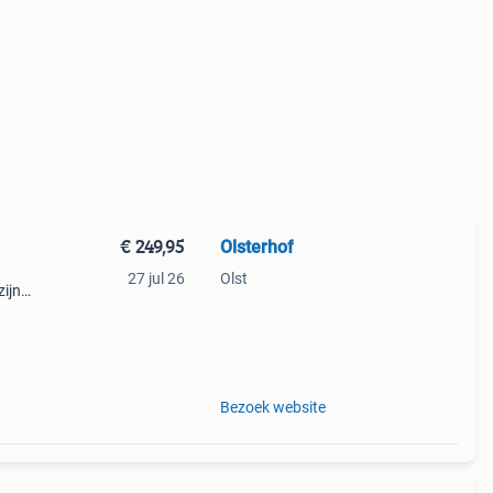
€ 249,95
Olsterhof
27 jul 26
Olst
zijn
dige
ende
Bezoek website