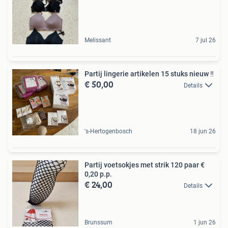
Melissant
7 jul 26
Partij lingerie artikelen 15 stuks nieuw ‼️
€ 50,00
Details
's-Hertogenbosch
18 jun 26
Partij voetsokjes met strik 120 paar €
0,20 p.p.
€ 24,00
Details
Brunssum
1 jun 26