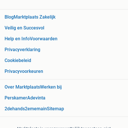
Blog
Marktplaats Zakelijk
Veilig en Succesvol
Help en Info
Voorwaarden
Privacyverklaring
Cookiebeleid
Privacyvoorkeuren
Over Marktplaats
Werken bij
Perskamer
Adevinta
2dehands
2ememain
Sitemap