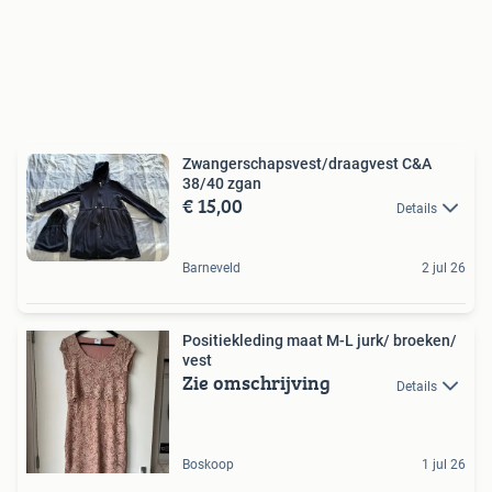
Zwangerschapsvest/draagvest C&A
38/40 zgan
€ 15,00
Details
Barneveld
2 jul 26
Positiekleding maat M-L jurk/ broeken/
vest
Zie omschrijving
Details
Boskoop
1 jul 26