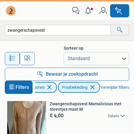
Positiekleding
Sorteer op
Alle afstanden…
Bewaar je zoekopdracht
Filters
Kleding | Dames
Positiekleding
Verwijder filters
Zwangerschapsvest Mamalicious met
steentjes maat M
€ 4,00
Details