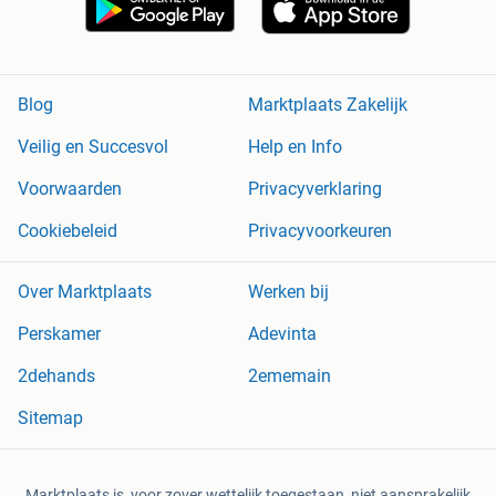
Blog
Marktplaats Zakelijk
Veilig en Succesvol
Help en Info
Voorwaarden
Privacyverklaring
Cookiebeleid
Privacyvoorkeuren
Over Marktplaats
Werken bij
Perskamer
Adevinta
2dehands
2ememain
Sitemap
Marktplaats is, voor zover wettelijk toegestaan, niet aansprakelijk