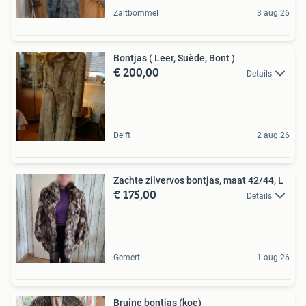
Zaltbommel
3 aug 26
Bontjas ( Leer, Suède, Bont )
€ 200,00
Details
Delft
2 aug 26
Zachte zilvervos bontjas, maat 42/44, L
€ 175,00
Details
Gemert
1 aug 26
Bruine bontjas (koe)