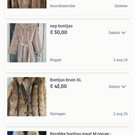
Noordbeemster
Gisteren
nep bontjas
€ 50,00
Details
Roggel
3 aug 26
Bontjas bruin XL
€ 45,00
Details
Nijmegen
2 aug 26
Bershka bontjas maat M nieuw -