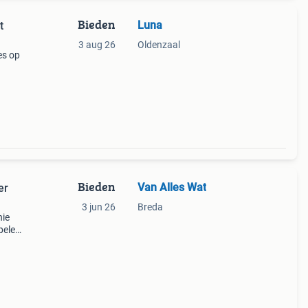
Bieden
Luna
t
3 aug 26
Oldenzaal
es op
et,
 een
Bieden
Van Alles Wat
3 jun 26
Breda
nie
pelen