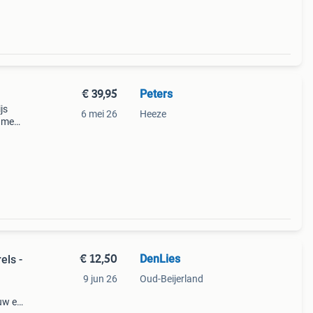
€ 39,95
Peters
js
6 mei 26
Heeze
 met
n
y
€ 12,50
DenLies
els -
9 jun 26
Oud-Beijerland
euw en