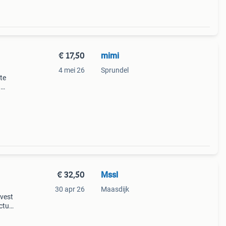
€ 17,50
mimi
4 mei 26
Sprundel
te
g
 te
€ 32,50
Mssl
30 apr 26
Maasdijk
 vest
uctuur
 de