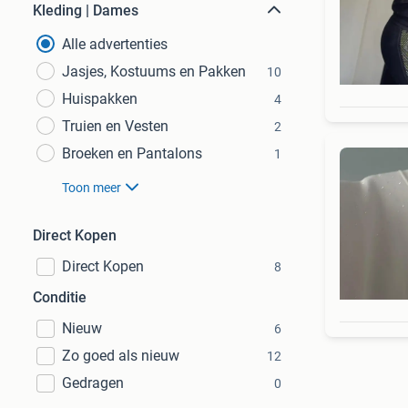
Kleding | Dames
Alle advertenties
Jasjes, Kostuums en Pakken
10
Huispakken
4
Truien en Vesten
2
Broeken en Pantalons
1
Toon meer
Direct Kopen
Direct Kopen
8
Conditie
Nieuw
6
Zo goed als nieuw
12
Gedragen
0