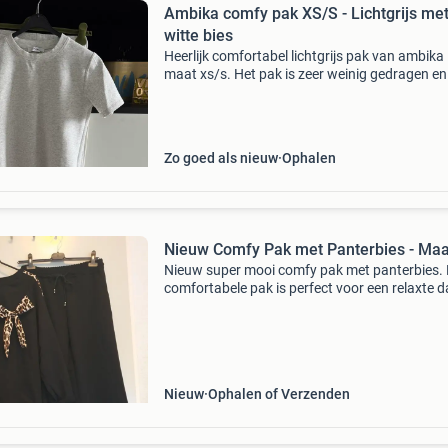
Ambika comfy pak XS/S - Lichtgrijs me
witte bies
Heerlijk comfortabel lichtgrijs pak van ambika 
maat xs/s. Het pak is zeer weinig gedragen en
verkeert daardoor in zo goed als nieuwe staat
broek is voorzien van een stijlvolle witte bies 
Zo goed als nieuw
Ophalen
Nieuw Comfy Pak met Panterbies - Maa
Nieuw super mooi comfy pak met panterbies. 
comfortabele pak is perfect voor een relaxte 
kan gedragen worden tot een maat 44. Gemaa
italië van 52% polyester, 40% viscose en 8%
elastaan,
Nieuw
Ophalen of Verzenden