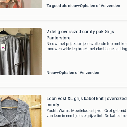
Zo goed als nieuw
Ophalen of Verzenden
2 delig oversized comfy pak Grijs
Panterstore
Nieuw met prijskaartje losvallende top met kor
mouwen wide leg broek met elastische sluitin
zachte en comfortabele stretch stof oversized
dragen vanaf maat 40 t/m maat 48
Nieuw
Ophalen of Verzenden
Léon vest XL grijs kabel knit | oversized
comfy
Zacht. Warm. Moeiteloos stijlvol. Grof gebreid
van léon in een tijdloze grijze tint. De kabelstr
en brede kraag geven het vest karakter, terwijl
losse fit zorgt voor ultiem comfort. De s