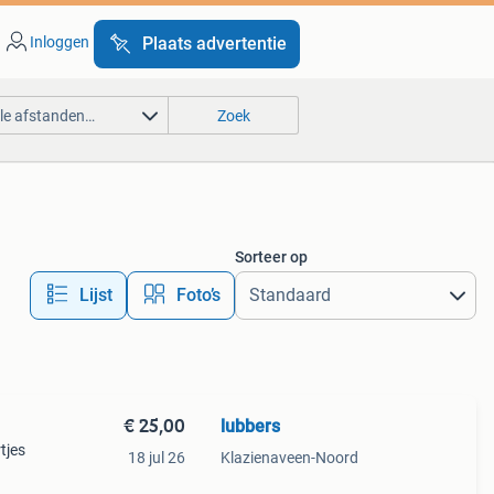
Inloggen
Plaats advertentie
lle afstanden…
Zoek
Sorteer op
Lijst
Foto’s
€ 25,00
lubbers
tjes
18 jul 26
Klazienaveen-Noord