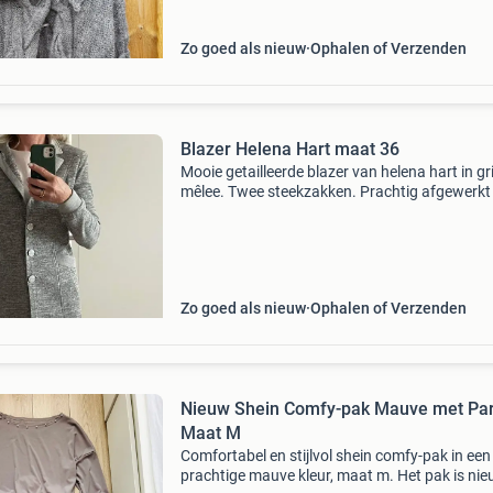
Zo goed als nieuw
Ophalen of Verzenden
Blazer Helena Hart maat 36
Mooie getailleerde blazer van helena hart in gri
mêlee. Twee steekzakken. Prachtig afgewerkt
metalen knopen en bies langs kraag, zakken e
boorden mouwen. Maat s draagt lekker comf
vanwege stre
Zo goed als nieuw
Ophalen of Verzenden
Nieuw Shein Comfy-pak Mauve met Par
Maat M
Comfortabel en stijlvol shein comfy-pak in een
prachtige mauve kleur, maat m. Het pak is ni