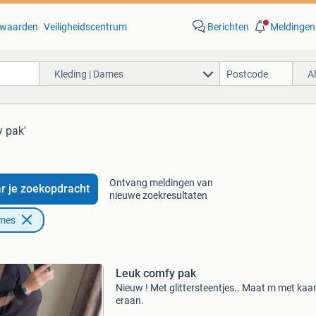
waarden
Veiligheidscentrum
Berichten
Meldingen
Kleding | Dames
A
y pak'
Ontvang meldingen van
r je zoekopdracht
nieuwe zoekresultaten
ames
Leuk comfy pak
Nieuw ! Met glittersteentjes.. Maat m met kaar
eraan.