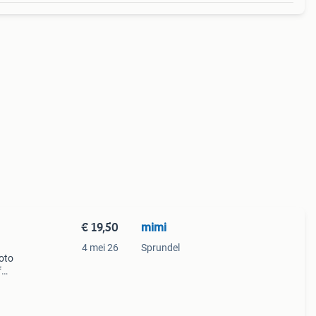
€ 19,50
mimi
4 mei 26
Sprundel
 oto
f