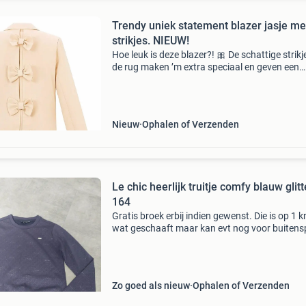
Trendy uniek statement blazer jasje me
strikjes. NIEUW!
Hoe leuk is deze blazer?! 🎀 De schattige strikj
de rug maken ’m extra speciaal en geven een
speelse twist aan je look! Ze zijn mooi vastgez
blijven perfect zitten en maken deze blazer tot
Nieuw
Ophalen of Verzenden
Le chic heerlijk truitje comfy blauw glitter
164
Gratis broek erbij indien gewenst. Die is op 1 k
wat geschaaft maar kan evt nog voor buitens
als heerlijk pak.
Zo goed als nieuw
Ophalen of Verzenden