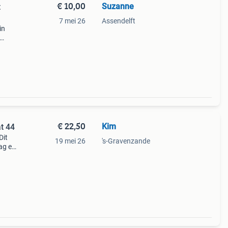
€ 10,00
Suzanne
t
7 mei 26
Assendelft
in
. De
aan de
€ 22,50
Kim
t 44
Dit
19 mei 26
's-Gravenzande
dag en
kt in