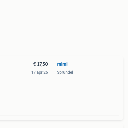
€ 17,50
mimi
17 apr 26
Sprundel