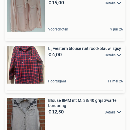
€ 15,00
Details
Voorschoten
9 jun 26
L , western blouse ruit rood/blauw izgsy
€ 4,00
Details
Poortugaal
11 mei 26
Blouse 8MM mt M. 38/40 grijs zwarte
borduring
€ 12,50
Details