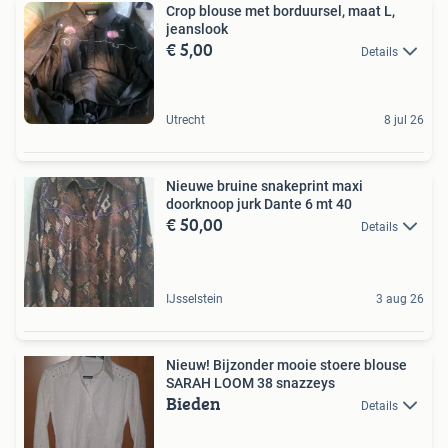
Crop blouse met borduursel, maat L,
jeanslook
€ 5,00
Details
Utrecht
8 jul 26
Nieuwe bruine snakeprint maxi
doorknoop jurk Dante 6 mt 40
€ 50,00
Details
IJsselstein
3 aug 26
Nieuw! Bijzonder mooie stoere blouse
SARAH LOOM 38 snazzeys
Bieden
Details