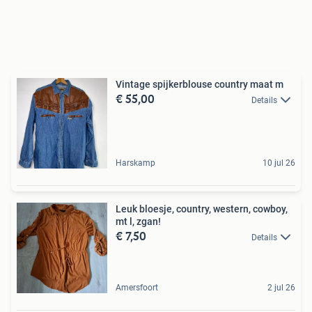
Vintage spijkerblouse country maat m
€ 55,00
Details
Harskamp
10 jul 26
Leuk bloesje, country, western, cowboy,
mt l, zgan!
€ 7,50
Details
Amersfoort
2 jul 26