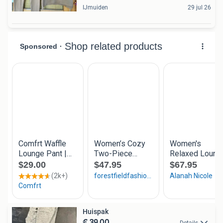
IJmuiden
29 jul 26
Huispak
€ 39,00