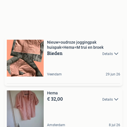
Nieuw=oudroze joggingpak
huispak=Hema=M trui en broek
Bieden
Details
Veendam
29 jun 26
Hema
€ 32,00
Details
Amsterdam
8 jul 26