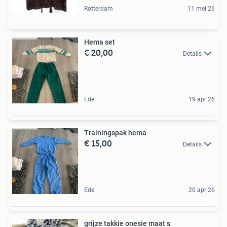
Rotterdam
11 mei 26
Hema set
€ 20,00
Details
Ede
19 apr 26
Trainingspak hema
€ 15,00
Details
Ede
20 apr 26
grijze takkie onesie maat s