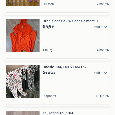
Huissen
2 mei 26
Oranje onesie - WK onesie maat S
€ 9,99
Details
Tilburg
14 mei 26
Onesie 134/140 & 146/152
Gratis
Details
Staphorst
13 jun 26
spijkerjas 158/164