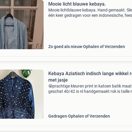
Mooie licht blauwe kebaya.
Mooie lichtblauwe kebaya. Hand gemaakt. Sl
één keer gedragen voor een indonesische, fees
Daarna niet meer en hangt nu maar in mijn kas
Maat 50.
Zo goed als nieuw
Ophalen of Verzenden
Kebaya Aziatisch indisch lange wikkel 
met jasje
🤩prachtige kleuren print in katoen batik maat
geschat 40/42 is nl handgemaakt rok is taille
86 cm en 98 cm lang jasje flappen worden naa
achteren vastgemaakt zie foto’s goede indruk 
losse
Gedragen
Ophalen of Verzenden