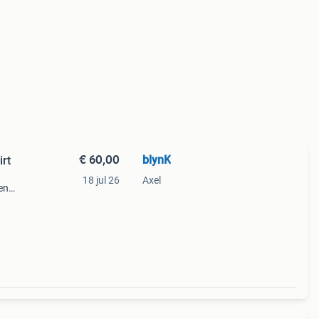
€ 60,00
blynK
irt
18 jul 26
Axel
en
rfect
ding.