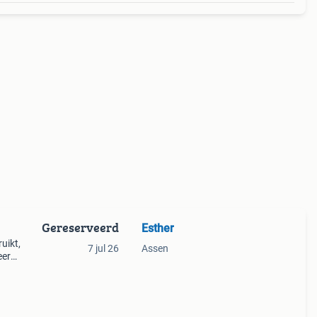
Gereserveerd
Esther
uikt,
7 jul 26
Assen
eer
r!