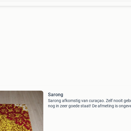
Sarong
Sarong afkomstig van curaçao. Zelf nooit gebr
nog in zeer goede staat! De afmeting is ongev
113 cm x 174 cm. Verzendkosten voor de kope