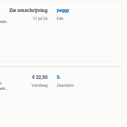
Zie omschrijving
peggy
21 jul 26
Ede
 van
 Maat
n
€ 22,50
S.
n
Vandaag
Zaandam
oon
ling
owel