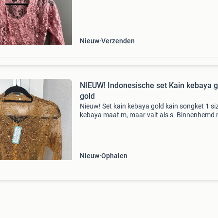
is valt deze kleiner uit, vergelijkbaar met een x
Nieuw
Verzenden
NIEUW! Indonesische set Kain kebaya 
gold
Nieuw! Set kain kebaya gold kain songket 1 si
kebaya maat m, maar valt als s. Binnenhemd
m, valt als s. Als set €75. Kain songket los €30
kebaya + onderhemd los: €45,- ook andere
Nieuw
Ophalen