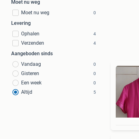
Moet nu weg
Moet nu weg
0
Levering
Ophalen
4
Verzenden
4
Aangeboden sinds
Vandaag
0
Gisteren
0
Een week
0
Altijd
5