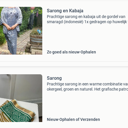
Sarong en Kabaja
Prachtige sarong en kabaja uit de gordel van
smaragd (indonesië) 1x gedragen op huwelijk
zoon...De stof is met gouddraad doorweven..
42, mogelijkheid om te passen...Zodat men ka
zien hoe moo
Zo goed als nieuw
Ophalen
Sarong
Prachtige sarong in een warme combinatie va
okergeel, groen en naturel. Het grafische patr
geeft de sarong een stijlvolle, exotische uitstra
en maakt hem makkelijk te combineren met z
neut
Nieuw
Ophalen of Verzenden