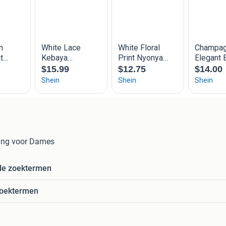
ing voor Dames
de zoektermen
zoektermen