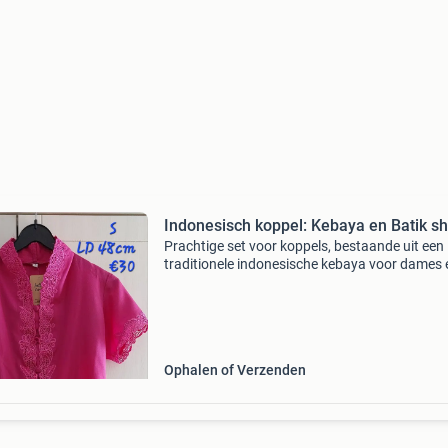
Indonesisch koppel: Kebaya en Batik sh
Prachtige set voor koppels, bestaande uit een
traditionele indonesische kebaya voor dames 
een bijpassend batik overhemd voor heren. Pe
voor speciale gelegenheden of als culturele kle
De k
Ophalen of Verzenden