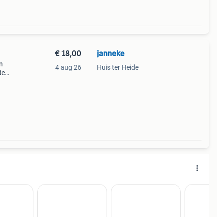
€ 18,00
janneke
n
4 aug 26
Huis ter Heide
de
rsele