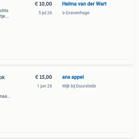
€ 10,00
Helma van der Wart
echts
5 jul 26
's-Gravenhage
tje.
t.
€ 15,00
ans appel
rok
1 jun 26
Wijk bij Duurstede
 maat
r
klein