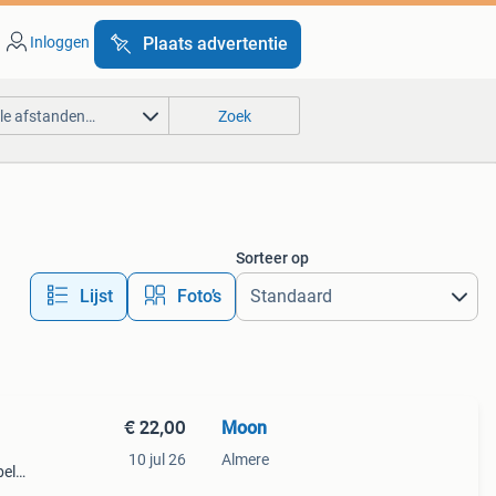
Inloggen
Plaats advertentie
lle afstanden…
Zoek
Sorteer op
Lijst
Foto’s
€ 22,00
Moon
10 jul 26
Almere
bel
 maat