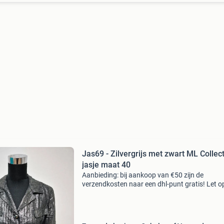
Jas69 - Zilvergrijs met zwart ML Collec
jasje maat 40
Aanbieding: bij aankoop van €50 zijn de
verzendkosten naar een dhl-punt gratis! Let op
geldt alleen bij het bieden van de vraagprijs!
Verzenden via dhl of post.nl. De kosten van
verzenden zi