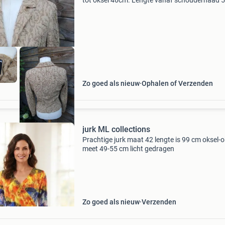
tot oksel 46cm. Lengte vanaf schoudernaad 
Stof: 34% acryl, 24% katoen en 6% polyamide.
.Verzendkosten koper. Verzenden eigen risico.
werk
Zo goed als nieuw
Ophalen of Verzenden
jurk ML collections
Prachtige jurk maat 42 lengte is 99 cm oksel-o
meet 49-55 cm licht gedragen
Zo goed als nieuw
Verzenden