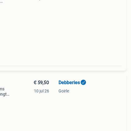
r
€ 59,50
Debberies
ons
10 jul 26
Goirle
engte
d