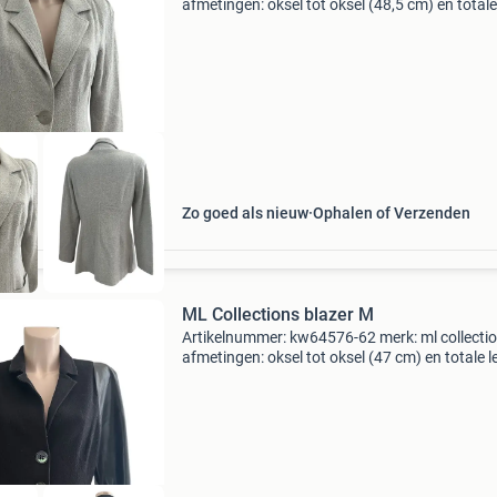
afmetingen: oksel tot oksel (48,5 cm) en totale
lengte (71,5 cm) maat: m kleur: grijs staat: zee
goed materiaal: 60% gerecyclede katoen, 27%
gerecyclede
Zo goed als nieuw
Ophalen of Verzenden
ML Collections blazer M
Artikelnummer: kw64576-62 merk: ml collecti
afmetingen: oksel tot oksel (47 cm) en totale l
(63,5 cm) maat: m kleur: zwart staat: zeer goe
materiaal: 96% fleecewol, 4% polyamide en 1%
elastan