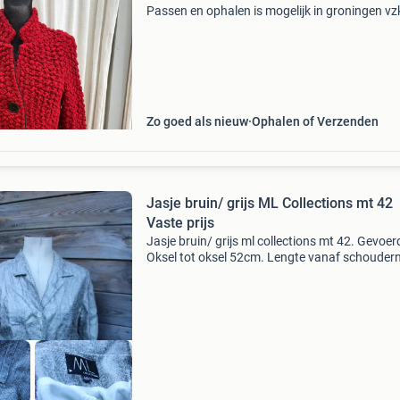
Passen en ophalen is mogelijk in groningen vz
Zo goed als nieuw
Ophalen of Verzenden
Jasje bruin/ grijs ML Collections mt 42
Vaste prijs
Jasje bruin/ grijs ml collections mt 42. Gevoer
Oksel tot oksel 52cm. Lengte vanaf schouder
54cm. Stof: 100% linnen. Verzendkosten koper
Verzenden eigen risico. Ik werk niet met
kopersbeschermi