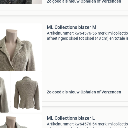
Zo goed als nieuw
Ophalen of Verzenden
ML Collections blazer M
Artikelnummer: kw64576-56 merk: ml collecti
afmetingen: oksel tot oksel (48 cm) en totale l
(60,5 cm) maat: m kleur: beige staat: zeer goe
materiaal: 80% katoen en 20% polyester model
blazer
Zo goed als nieuw
Ophalen of Verzenden
ML Collections blazer L
Artikelnummer: kw64576-54 merk: ml collecti