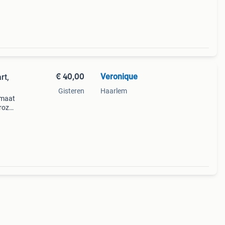
€ 40,00
Veronique
rt,
Gisteren
Haarlem
 maat
 roze
prima