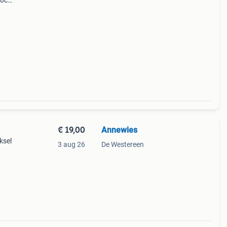
50cm.
 Ik
€ 19,00
Annewies
ksel
3 aug 26
De Westereen