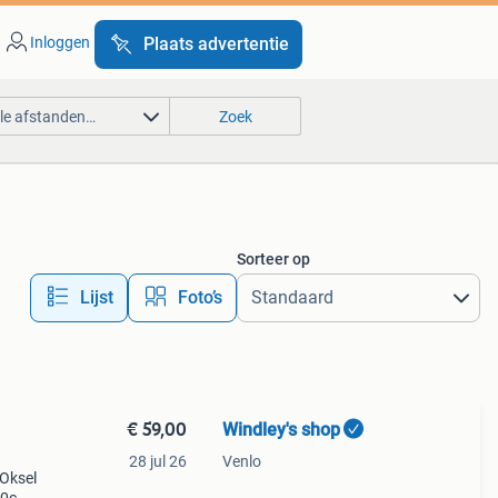
Inloggen
Plaats advertentie
lle afstanden…
Zoek
Sorteer op
Lijst
Foto’s
€ 59,00
Windley's shop
28 jul 26
Venlo
 Oksel