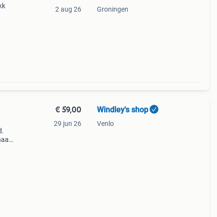
kk
2 aug 26
Groningen
€ 59,00
Windley's shop
29 jun 26
Venlo
d.
naad
.