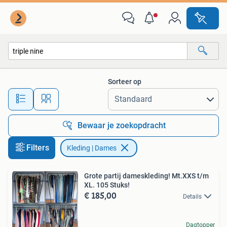
Kleding | Dames
Sorteer op
Alle afstanden…
Bewaar je zoekopdracht
Filters
Kleding | Dames
Grote partij dameskleding! Mt.XXS t/m
XL. 105 Stuks!
€ 185,00
Details
Dagtopper