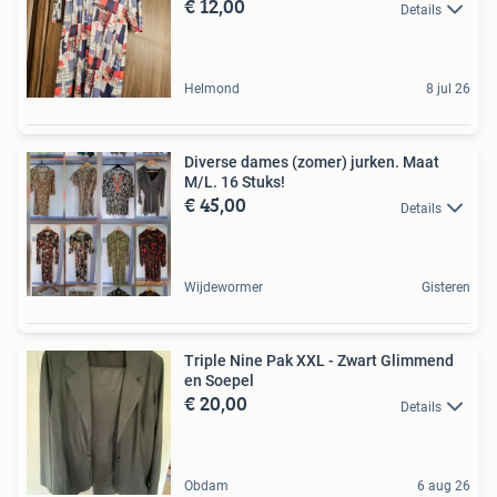
€ 12,00
Details
Helmond
8 jul 26
Diverse dames (zomer) jurken. Maat
M/L. 16 Stuks!
€ 45,00
Details
Wijdewormer
Gisteren
Triple Nine Pak XXL - Zwart Glimmend
en Soepel
€ 20,00
Details
Obdam
6 aug 26