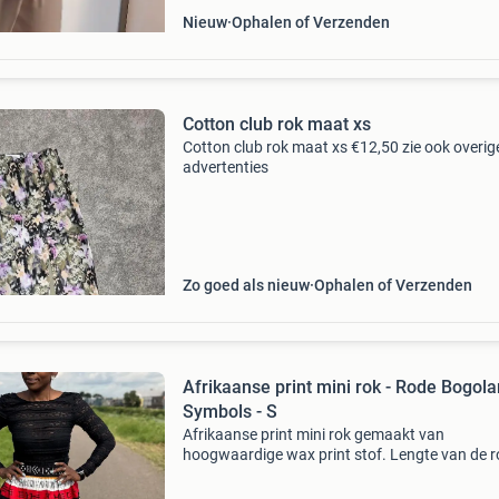
Nieuw
Ophalen of Verzenden
Cotton club rok maat xs
Cotton club rok maat xs €12,50 zie ook overig
advertenties
Zo goed als nieuw
Ophalen of Verzenden
Afrikaanse print mini rok - Rode Bogola
Symbols - S
Afrikaanse print mini rok gemaakt van
hoogwaardige wax print stof. Lengte van de ro
47cm. (18,5 Inch) 100% katoen zijzakken,
elastische tailleband model is 160cm lang en