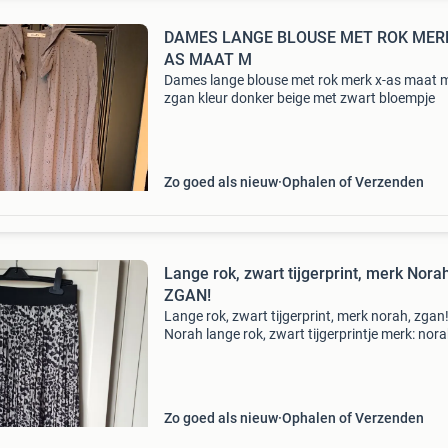
DAMES LANGE BLOUSE MET ROK MERK
AS MAAT M
Dames lange blouse met rok merk x-as maat 
zgan kleur donker beige met zwart bloempje
Zo goed als nieuw
Ophalen of Verzenden
Lange rok, zwart tijgerprint, merk Norah
ZGAN!
Lange rok, zwart tijgerprint, merk norah, zgan
Norah lange rok, zwart tijgerprintje merk: nor
maat 36 lange rok tot onder de knieën, een bee
doorschijnend, met zwarte onderrok tot boven
knieë
Zo goed als nieuw
Ophalen of Verzenden