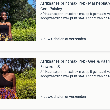
Afrikaanse print maxi rok - Marineblau
Geel Paisley - L
Afrikaanse print maxi rok met split gemaakt v
hoogwaardige wax print stof. Lengte van de ro
107cm. (42 Inch) 100% katoen zijzakken, elas
tailleband model is 170cm lang en draagt een
s
Nieuw
Ophalen of Verzenden
Afrikaanse print maxi rok - Geel & Paar
Flowers - S
Afrikaanse print maxi rok met split gemaakt v
hoogwaardige wax print stof. Lengte van de ro
107cm. (42 Inch) 100% katoen zijzakken, elas
tailleband model is 158cm lang en draagt een
s
Nieuw
Ophalen of Verzenden