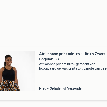
Afrikaanse print mini rok - Bruin Zwart
Bogolan - S
Afrikaanse print mini rok gemaakt van
hoogwaardige wax print stof. Lengte van de ro
47cm. (18,5 Inch) 100% katoen zijzakken,
elastische tailleband model is 170cm lang en
draagt een maat s zoek alt
Nieuw
Ophalen of Verzenden