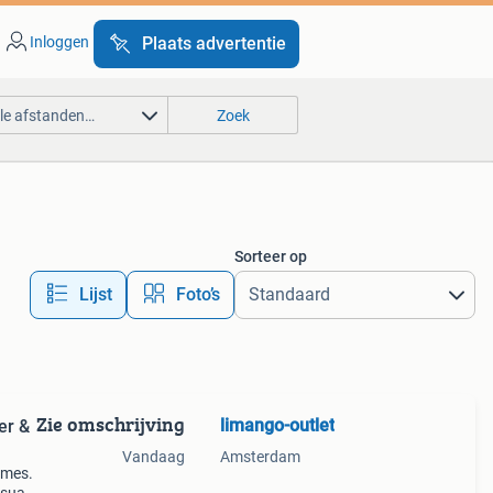
Inloggen
Plaats advertentie
lle afstanden…
Zoek
Sorteer op
Lijst
Foto’s
Zie omschrijving
limango-outlet
er &
Vandaag
Amsterdam
dames.