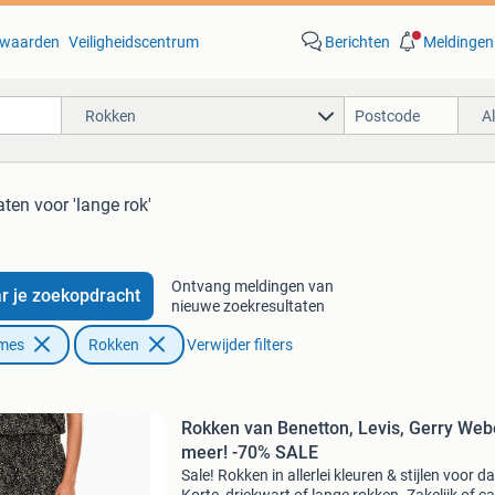
waarden
Veiligheidscentrum
Berichten
Meldingen
Rokken
A
aten
voor 'lange rok'
Ontvang meldingen van
r je zoekopdracht
nieuwe zoekresultaten
ames
Rokken
Verwijder filters
Rokken van Benetton, Levis, Gerry Web
meer! -70% SALE
Sale! Rokken in allerlei kleuren & stijlen voor 