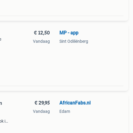
€ 12,50
MP - app
e
Vandaag
Sint Odiliënberg
€ 29,95
AfricanFabs.nl
n
Vandaag
Edam
k is