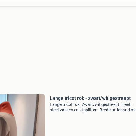
Lange tricot rok - zwart/wit gestreept
Lange tricot rok. Zwart/wit gestreept. Heeft
steekzakken en zijsplitten. Brede tailleband m
elastiek. Totale lengte (incl. Tailleband) 86 cm.
Totale taille omtrek is tussen 70 en 84 cm.