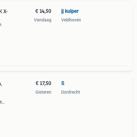
€ 14,50
jj kuiper
 X-
Vandaag
Veldhoven
m
€ 17,50
S
,
Gisteren
Dordrecht
!
ah
tje
 de