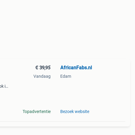
€ 39,95
AfricanFabs.nl
Vandaag
Edam
k is
Topadvertentie
Bezoek website