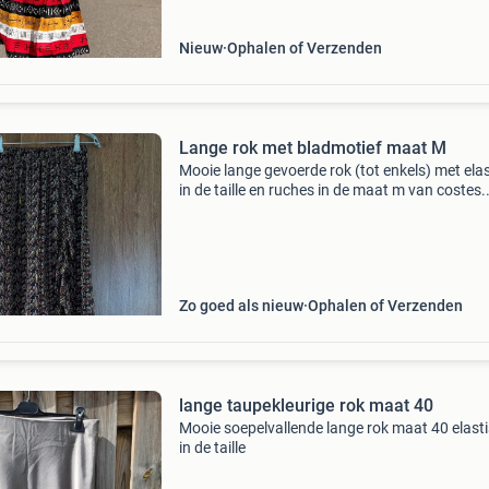
draagt een maat s zoek alt
Nieuw
Ophalen of Verzenden
Lange rok met bladmotief maat M
Mooie lange gevoerde rok (tot enkels) met elas
in de taille en ruches in de maat m van costes.
Zwart met bruin bladmotief en goudkleurige
effecten. Slechts een paar keer gedragen dus 
nette staa
Zo goed als nieuw
Ophalen of Verzenden
lange taupekleurige rok maat 40
Mooie soepelvallende lange rok maat 40 elast
in de taille