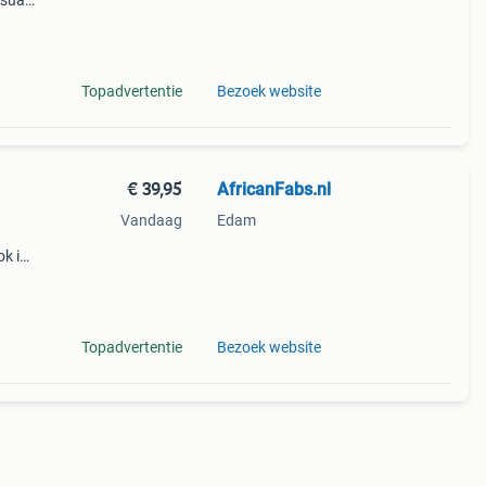
sual,
en.
Topadvertentie
Bezoek website
€ 39,95
AfricanFabs.nl
Vandaag
Edam
k is
Topadvertentie
Bezoek website