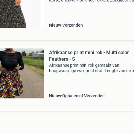
Korte, driekwart of lange rokken. Zakelijk of ca
er is een groot aanbod van verschillende merk
Van o.a. Benetton, levi's, g-star
Nieuw
Verzenden
Afrikaanse print mini rok - Multi color
Feathers - S
Afrikaanse print mini rok gemaakt van
hoogwaardige wax print stof. Lengte van de ro
47cm. (18,5 Inch) 100% katoen zijzakken,
elastische tailleband model is 160cm lang en
draagt een maat s zoek alt
Nieuw
Ophalen of Verzenden