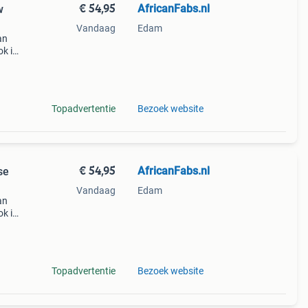
€ 54,95
AfricanFabs.nl
w
Vandaag
Edam
an
k is
tische
 maat
Topadvertentie
Bezoek website
€ 54,95
AfricanFabs.nl
se
Vandaag
Edam
an
k is
tische
 maat
Topadvertentie
Bezoek website