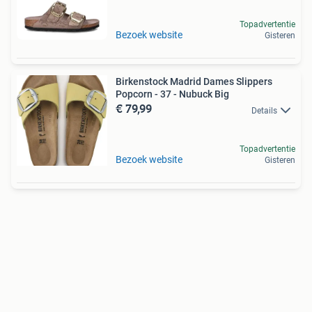
Topadvertentie
Bezoek website
Gisteren
Birkenstock Madrid Dames Slippers
Popcorn - 37 - Nubuck Big
€ 79,99
Details
Topadvertentie
Bezoek website
Gisteren