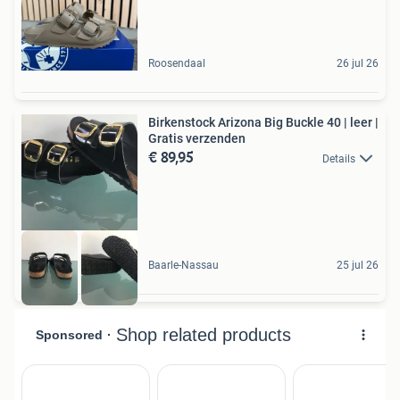
Roosendaal
26 jul 26
Birkenstock Arizona Big Buckle 40 | leer |
Gratis verzenden
€ 89,95
Details
Baarle-Nassau
25 jul 26