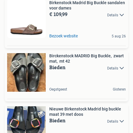
Birkenstock Madrid Big Buckle sandalen
voor dames
€ 109,99
Details
Bezoek website
5 aug 26
Birckenstock MADRID Big Buckle, zwart
mat, mt 42
Bieden
Details
Oegstgeest
Gisteren
Nieuwe Birkenstock Madrid big buckle
maat 39 met doos
Bieden
Details