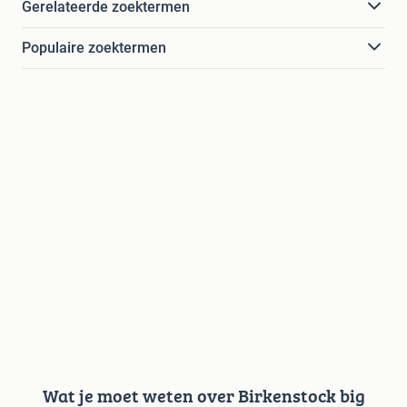
Gerelateerde zoektermen
Populaire zoektermen
Wat je moet weten over Birkenstock big