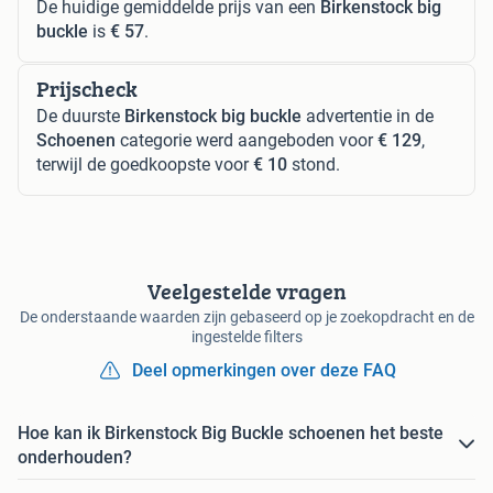
De huidige gemiddelde prijs van een
Birkenstock big
buckle
is
€ 57
.
Prijscheck
De duurste
Birkenstock big buckle
advertentie in de
Schoenen
categorie werd aangeboden voor
€ 129
,
terwijl de goedkoopste voor
€ 10
stond.
Veelgestelde vragen
De onderstaande waarden zijn gebaseerd op je zoekopdracht en de
ingestelde filters
Deel opmerkingen over deze FAQ
Hoe kan ik Birkenstock Big Buckle schoenen het beste
onderhouden?