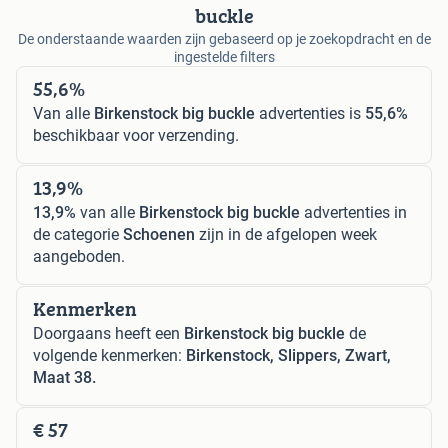
buckle
De onderstaande waarden zijn gebaseerd op je zoekopdracht en de
ingestelde filters
55,6%
Van alle
Birkenstock big buckle
advertenties is
55,6%
beschikbaar voor verzending.
13,9%
13,9%
van alle
Birkenstock big buckle
advertenties in
de categorie
Schoenen
zijn in de afgelopen week
aangeboden.
Kenmerken
Doorgaans heeft een
Birkenstock big buckle
de
volgende kenmerken:
Birkenstock, Slippers, Zwart,
Maat 38.
€ 57