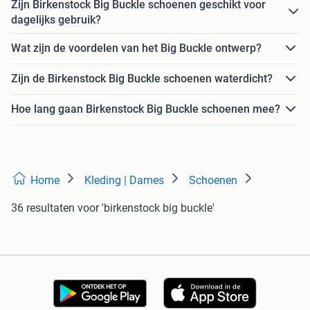
Zijn Birkenstock Big Buckle schoenen geschikt voor
dagelijks gebruik?
Wat zijn de voordelen van het Big Buckle ontwerp?
Zijn de Birkenstock Big Buckle schoenen waterdicht?
Hoe lang gaan Birkenstock Big Buckle schoenen mee?
Home
Kleding | Dames
Schoenen
36 resultaten
voor 'birkenstock big buckle'