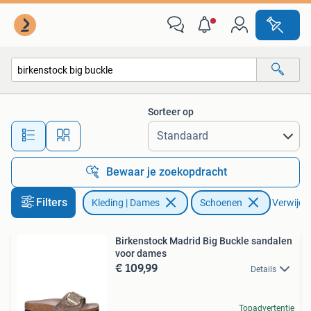
Schoenen
Sorteer op
Alle afstanden…
Bewaar je zoekopdracht
Filters
Kleding | Dames
Schoenen
Verwijder
Birkenstock Madrid Big Buckle sandalen
voor dames
€ 109,99
Details
Topadvertentie