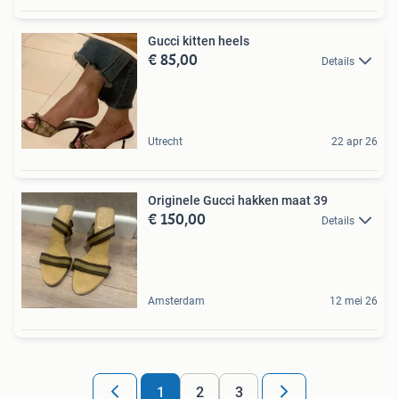
Gucci kitten heels
€ 85,00
Details
Utrecht
22 apr 26
Originele Gucci hakken maat 39
€ 150,00
Details
Amsterdam
12 mei 26
1
2
3