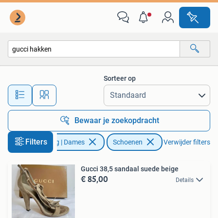
Schoenen
Sorteer op
Alle afstanden…
Bewaar je zoekopdracht
Filters
Kleding | Dames
Schoenen
Verwijder filters
Gucci 38,5 sandaal suede beige
€ 85,00
Details