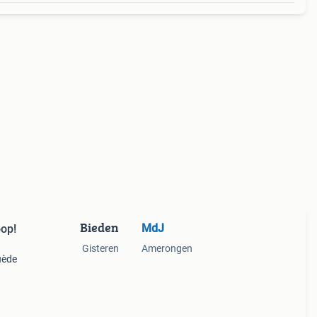
Bieden
MdJ
op!
Gisteren
Amerongen
uède
 paar