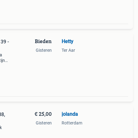
Bieden
Hetty
39 -
Gisteren
Ter Aar
la
ijn
€ 25,00
jolanda
38,
Gisteren
Rotterdam
k