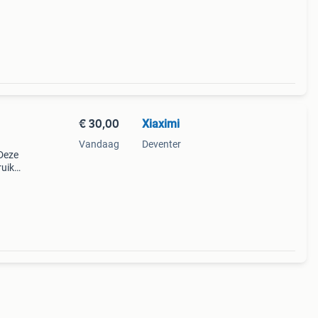
€ 30,00
Xiaximi
Vandaag
Deventer
Deze
ruikte
en
t van