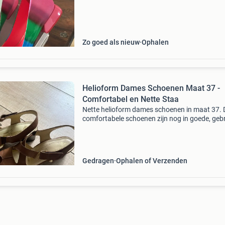
Zo goed als nieuw
Ophalen
Helioform Dames Schoenen Maat 37 -
Comfortabel en Nette Staa
Nette helioform dames schoenen in maat 37. 
comfortabele schoenen zijn nog in goede, geb
staat en ideaal voor dagelijks gebruik. Ze bied
een goede pasvorm en de vertrouwde kwalitei
he
Gedragen
Ophalen of Verzenden