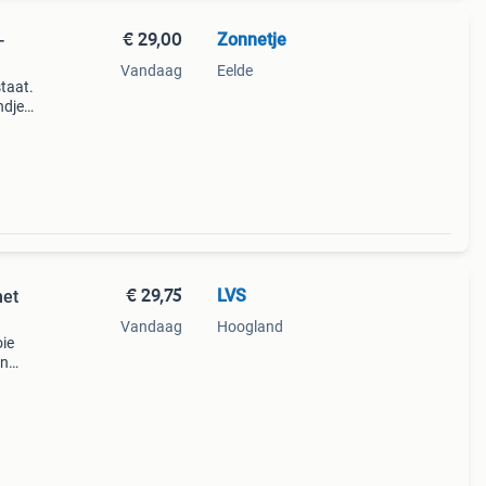
€ 29,00
Zonnetje ️
-
Vandaag
Eelde
staat.
ndje
rm. -
€ 29,75
LVS
met
Vandaag
Hoogland
ie
en
slip