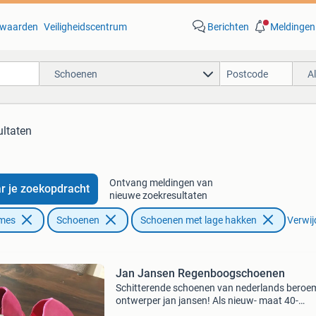
waarden
Veiligheidscentrum
Berichten
Meldingen
Schoenen
A
ultaten
Ontvang meldingen van
r je zoekopdracht
nieuwe zoekresultaten
ames
Schoenen
Schoenen met lage hakken
Verwijd
Jan Jansen Regenboogschoenen
Schitterende schoenen van nederlands beroe
ontwerper jan jansen! Als nieuw- maat 40-
vraagprijs euro&#39;s 100,00