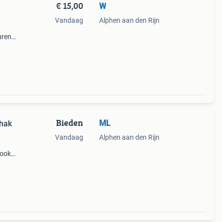
€ 15,00
W
Vandaag
Alphen aan den Rijn
uren
Bieden
ML
khak
Vandaag
Alphen aan den Rijn
 ook
iel is
tuele