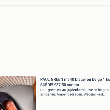
PAUL GREEN mt 40 blauw en beige 1 ko
SUÉDE! €37,50 samen
Paul green mt 40 (6)donkerblauwe en beige s
schoenen. Amper gedragen. Wegens kast
opruiming! Waren over de €100 per paar nu 2
kopen voor een spotprijs!! Exact dezelfde
schoenen. Deze sch