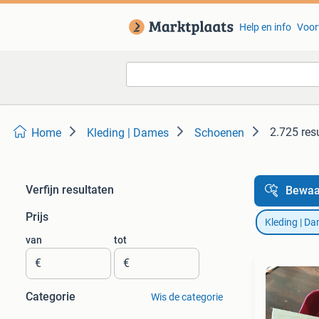
Help en info
Voor
2.725 res
Home
Kleding | Dames
Schoenen
Verfijn resultaten
Bewaa
Prijs
Kleding | D
van
tot
€
€
Categorie
Wis de categorie