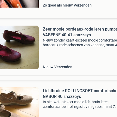
Zo goed als nieuw
Verzenden
Zeer mooie bordeaux-rode leren pump
VABEENE 40-41 snazzeys
Nieuw zonder kaartjes: zeer mooie comfortab
bordeaux-rode schoenen van vabeene, maat 4
met verstelbaar bandje over de wreef, openge
sierrandje en uitneembare leren zooltjes voor
eventuele e
Nieuw
Verzenden
Lichtbruine ROLLINGSOFT comfortsch
GABOR 40 snazzeys
In nieuwstaat: zeer mooie lichtbruin leren
comfortschoen rollingsoft van gabor, maat 7,
shape-up zolen: de ronde onderzool die specia
ontworpen is voor het verminderen van lage