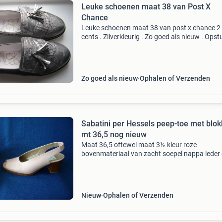
Leuke schoenen maat 38 van Post X
Chance
Leuke schoenen maat 38 van post x chance 2
cents . Zilverkleurig . Zo goed als nieuw . Opst
kosten koper , afhalen mag ook .
Zo goed als nieuw
Ophalen of Verzenden
Sabatini per Hessels peep-toe met blo
mt 36,5 nog nieuw
Maat 36,5 oftewel maat 3½ kleur roze
bovenmateriaal van zacht soepel nappa leder
leder gevoerd hakhoogte 5 à 6 cm achterkant h
elastisch (zie 2e foto) uw bod is exclusief even
verzendko
Nieuw
Ophalen of Verzenden