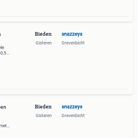
Bieden
snazzeys
s
Gisteren
Grevenbicht
ele
0,5
werkt
Bieden
snazzeys
oen
Gisteren
Grevenbicht
 met
al