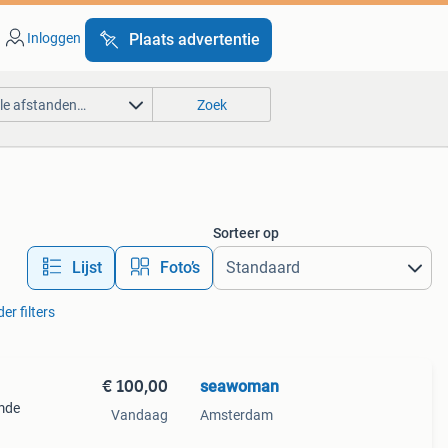
Inloggen
Plaats advertentie
lle afstanden…
Zoek
Sorteer op
Lijst
Foto’s
er filters
€ 100,00
seawoman
mde
Vandaag
Amsterdam