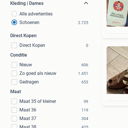
Kleding | Dames
Alle advertenties
Schoenen
2.725
Direct Kopen
Direct Kopen
0
Conditie
Nieuw
606
Zo goed als nieuw
1.451
Gedragen
653
Maat
Maat 35 of kleiner
99
Maat 36
119
Maat 37
304
Maat 38
425