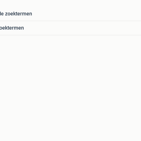
de zoektermen
zoektermen