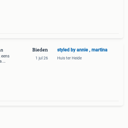
. De
Bieden
styled by annie , martina
an
k eens
1 jul 26
Huis ter Heide
a.
eding