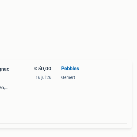
€ 50,00
Pebbles
gnac
16 jul 26
Gemert
en,