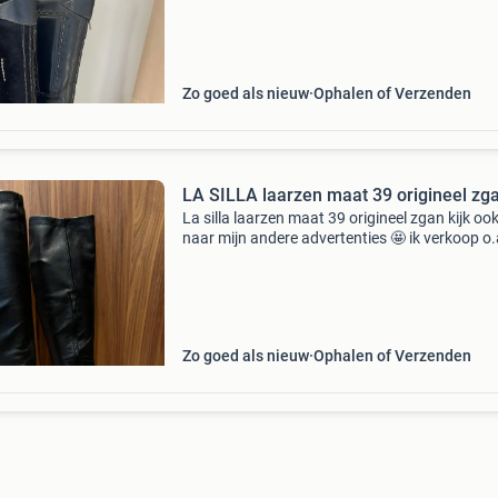
laars maar ik geef de voorkeur aan hogere hak
laarzen
Zo goed als nieuw
Ophalen of Verzenden
LA SILLA laarzen maat 39 origineel zg
La silla laarzen maat 39 origineel zgan kijk oo
naar mijn andere advertenties 🤩 ik verkoop o.
Broek 👖jas 🧥 jurk 👗 bikini 👙 tas 💼 kinderkl
rok riem schoenen 🥾 🥿 👠 vintage nieuw ma
Zo goed als nieuw
Ophalen of Verzenden