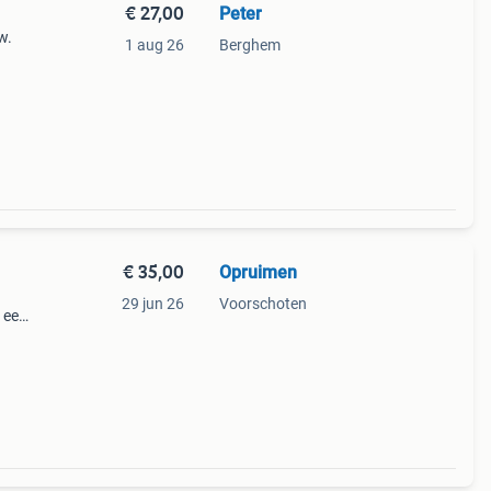
€ 27,00
Peter
w.
1 aug 26
Berghem
€ 35,00
Opruimen
29 jun 26
Voorschoten
n een
en van
tails