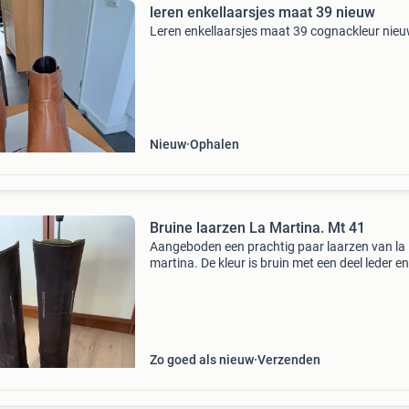
leren enkellaarsjes maat 39 nieuw
Leren enkellaarsjes maat 39 cognackleur nieu
Nieuw
Ophalen
Bruine laarzen La Martina. Mt 41
Aangeboden een prachtig paar laarzen van la
martina. De kleur is bruin met een deel leder e
deel suede. De maat is 41. Schitterende laarz
een hoogstaande kwaliteit leder met diverse de
Zo goed als nieuw
Verzenden