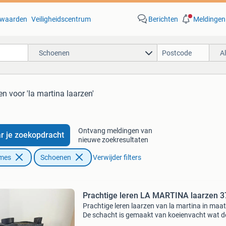
waarden
Veiligheidscentrum
Berichten
Meldingen
Schoenen
A
ten
voor 'la martina laarzen'
Ontvang meldingen van
r je zoekopdracht
nieuwe zoekresultaten
ames
Schoenen
Verwijder filters
Prachtige leren LA MARTINA laarzen 3
Prachtige leren laarzen van la martina in maat
De schacht is gemaakt van koeienvacht wat d
laars extra stoer en uniek maakt. Comfortabel