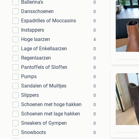
Ballerina's
0
Dansschoenen
0
Espadrilles of Moccasins
0
Instappers
0
Hoge laarzen
4
Lage of Enkellaarzen
0
Regenlaarzen
0
Pantoffels of Sloffen
0
Pumps
0
Sandalen of Muiltjes
0
Slippers
0
Schoenen met hoge hakken
0
Schoenen met lage hakken
0
Sneakers of Gympen
0
Snowboots
0