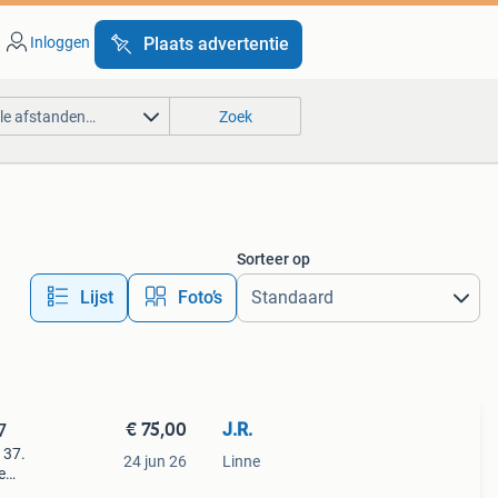
Inloggen
Plaats advertentie
lle afstanden…
Zoek
Sorteer op
Lijst
Foto’s
€ 75,00
J.R.
7
 37.
24 jun 26
Linne
e
e