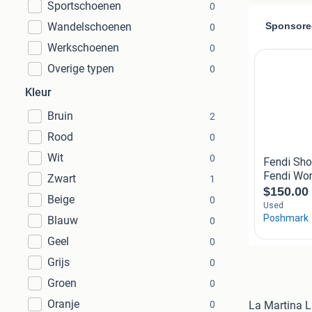
Sportschoenen
0
Wandelschoenen
0
Werkschoenen
0
Overige typen
0
Kleur
Bruin
2
Rood
0
Wit
0
Zwart
1
Beige
0
Blauw
0
Geel
0
Grijs
0
Groen
0
Oranje
0
La Martina L