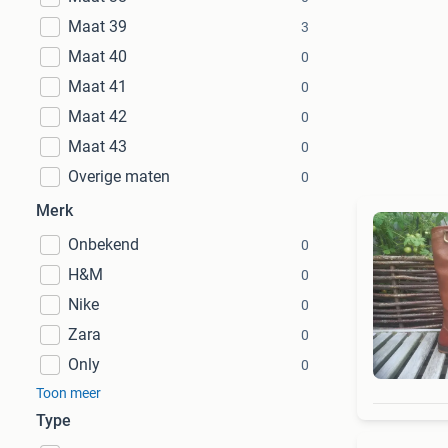
Maat 39
3
Maat 40
0
Maat 41
0
Maat 42
0
Maat 43
0
Overige maten
0
Merk
Onbekend
0
H&M
0
Nike
0
Zara
0
Only
0
Toon meer
Type