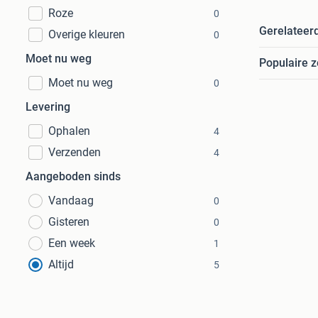
Roze
0
Gerelateer
Overige kleuren
0
Moet nu weg
Populaire 
Moet nu weg
0
Levering
Ophalen
4
Verzenden
4
Aangeboden sinds
Vandaag
0
Gisteren
0
Een week
1
Altijd
5