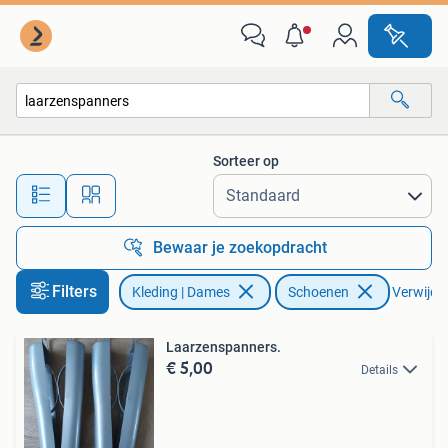
Schoenen
Sorteer op
Alle afstanden…
Bewaar je zoekopdracht
Filters
Kleding | Dames
Schoenen
Verwijder
Laarzenspanners.
€ 5,00
Details