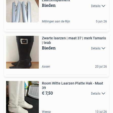
Laarzenspanners
Bieden
Details
Millingen aan de Rijn
5 jun 26
Zwarte laarzen | maat 37 | merk Tamaris
| teab
Bieden
Details
Assen
20 jul 26
Room Witte Laarzen Platte Hak - Maat
39
€ 7,50
Details
Weesp
13 jul 26