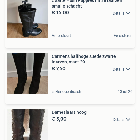
Zwarte Hush Puppies mt 38 laarzen
smalle schacht
€ 15,00
Details
Amersfoort
Eergisteren
Carmens halfhoge suede zwarte
laarzen, maat 39
€ 7,50
Details
's-Hertogenbosch
13 jul 26
Dameslaars hoog
€ 5,00
Details