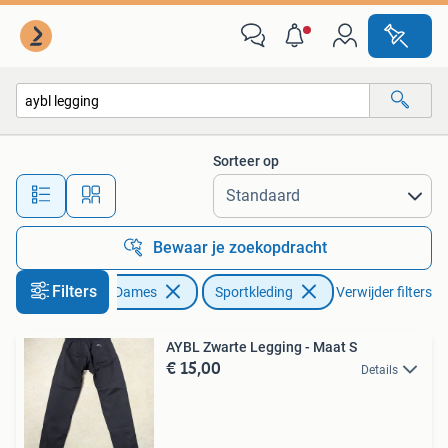
Sportkleding
Sorteer op
Alle afstanden…
Bewaar je zoekopdracht
Filters
Kleding | Dames
Sportkleding
Verwijder filters
AYBL Zwarte Legging - Maat S
€ 15,00
Details