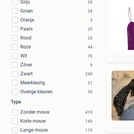
Grijs
39
Groen
34
Oranje
3
Paars
20
Rood
20
Roze
44
Wit
76
Zilver
9
Zwart
249
Meerkleurig
21
Overige kleuren
50
Type
Zonder mouw
419
Korte mouw
149
Lange mouw
110