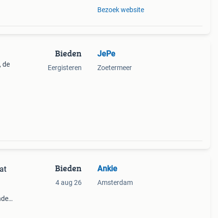
Bezoek website
Bieden
JePe
, de
Eergisteren
Zoetermeer
Bieden
Ankie
at
4 aug 26
Amsterdam
nde
htige