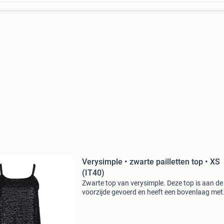
Verysimple • zwarte pailletten top • XS
(IT40)
Zwarte top van verysimple. Deze top is aan de
voorzijde gevoerd en heeft een bovenlaag met
zwarte pailletten. De achterzijde is gemaakt v
effen zwart satijn. De top heeft een satijnen
afwerking aan