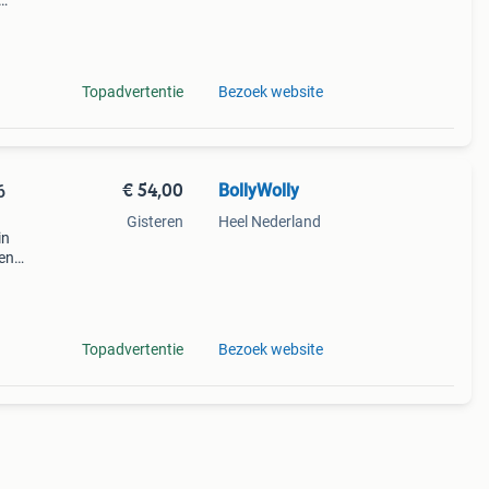
an
Topadvertentie
Bezoek website
€ 54,00
BollyWolly
6
Gisteren
Heel Nederland
in
een
tten.
n li
Topadvertentie
Bezoek website