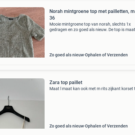
Norah mintgroene top met pailletten, m
36
Mooie mintgroene top van norah, slechts 1x
gedragen en zo goed als nieuw. De top is maa
en heeft korte mouwen. Perfect voor een feeste
gelegenheid of om je outfit op te fleuren. Nieu
wa
Zo goed als nieuw
Ophalen of Verzenden
Zara top paillet
Maat l maat kan ook met m rits zijkant korset 
Zo goed als nieuw
Ophalen of Verzenden