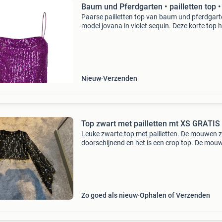
Baum und Pferdgarten • pailletten top 
Paarse pailletten top van baum und pferdgart
model jovana in violet sequin. Deze korte top h
een voering met een bovenlaag die bestaat uit
paarse pailletten. De top heeft spaghetti band
v
Nieuw
Verzenden
Top zwart met pailletten mt XS GRATIS
Leuke zwarte top met pailletten. De mouwen z
doorschijnend en het is een crop top. De mou
zijn wijd (trompet model). Maat xs.
Zo goed als nieuw
Ophalen of Verzenden