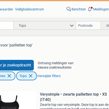
waarden
Veiligheidscentrum
Berichten
Meldingen
Tops
A
voor 'pailletten top'
Ontvang meldingen van
r je zoekopdracht
nieuwe zoekresultaten
ames
Tops
Verwijder filters
Verysimple • zwarte pailletten top • XS
(IT40)
Zwarte top van verysimple. Deze top is aan de