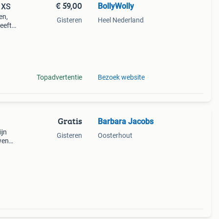
€ 59,00
BollyWolly
• XS
en,
Gisteren
Heel Nederland
eeft
jes en
Topadvertentie
Bezoek website
Gratis
Barbara Jacobs
ijn
Gisteren
Oosterhout
wen