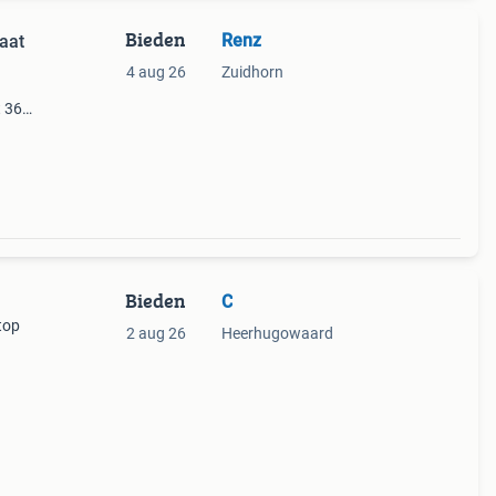
Bieden
Renz
aat
4 aug 26
Zuidhorn
t 36
lijke
wprijs
Bieden
C
top
2 aug 26
Heerhugowaard