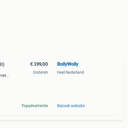
€ 199,00
BollyWolly
II)
Gisteren
Heel Nederland
 met
lay
 vorm.
Topadvertentie
Bezoek website