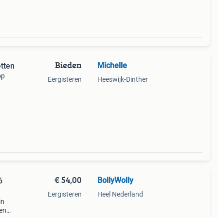
Bieden
Michelle
etten
op
Eergisteren
Heeswijk-Dinther
€ 54,00
BollyWolly
6
Eergisteren
Heel Nederland
in
een