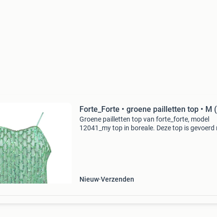
Forte_Forte • groene pailletten top • M (
Groene pailletten top van forte_forte, model
12041_my top in boreale. Deze top is gevoerd
een lichtgroene satijnen stof en heeft een over
bestaande uit groene pailletten in een ketting
De
Nieuw
Verzenden