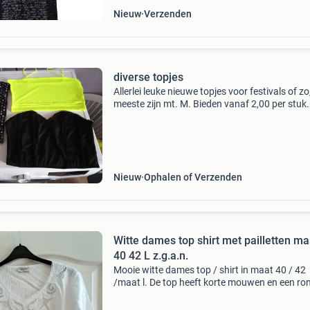
Nieuw
Verzenden
diverse topjes
Allerlei leuke nieuwe topjes voor festivals of zo
meeste zijn mt. M. Bieden vanaf 2,00 per stuk.
Nieuw
Ophalen of Verzenden
Witte dames top shirt met pailletten ma
40 42 L z.g.a.n.
Mooie witte dames top / shirt in maat 40 / 42
/maat l. De top heeft korte mouwen en een ro
hals die is afgewerkt met sierlijke glinsterende
pailletten die ook op de mouwen zitten. De luc