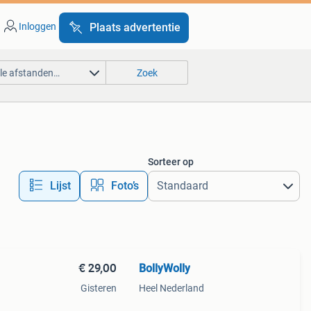
Inloggen
Plaats advertentie
lle afstanden…
Zoek
Sorteer op
Lijst
Foto’s
€ 29,00
BollyWolly
Gisteren
Heel Nederland