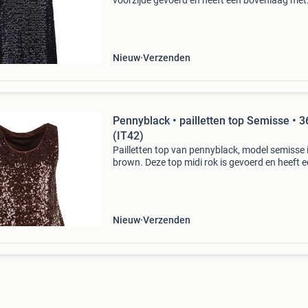
voorzijde gevoerd en heeft een bovenlaag met
zwarte pailletten. De achterzijde is gemaakt v
effen zwart satijn. De top heeft een satijnen
afwerking aan
Nieuw
Verzenden
Pennyblack • pailletten top Semisse • 3
(IT42)
Pailletten top van pennyblack, model semisse 
brown. Deze top midi rok is gevoerd en heeft 
bovenlaag die overal bezet is met bruine paille
De top is mouwloos, heeft een ronde hals en ee
Nieuw
Verzenden