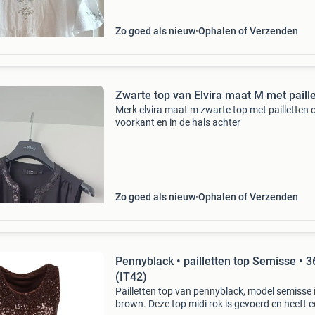
stof
Zo goed als nieuw
Ophalen of Verzenden
Zwarte top van Elvira maat M met paill
Merk elvira maat m zwarte top met pailletten 
voorkant en in de hals achter
Zo goed als nieuw
Ophalen of Verzenden
Pennyblack • pailletten top Semisse • 3
(IT42)
Pailletten top van pennyblack, model semisse 
brown. Deze top midi rok is gevoerd en heeft 