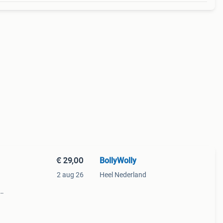
€ 29,00
BollyWolly
2 aug 26
Heel Nederland
an