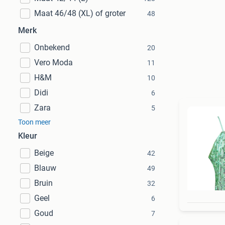
Maat 46/48 (XL) of groter
48
Merk
Onbekend
20
Vero Moda
11
H&M
10
Didi
6
Zara
5
Toon meer
Kleur
Beige
42
Blauw
49
Bruin
32
Geel
6
Goud
7