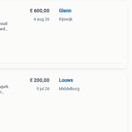
€ 600,00
Glenn
4 aug 26
Rijswijk
r oud
uwdag
e
t
€ 200,00
Louws
wjurk.
9 jul 26
Middelburg
n
ing.
eled