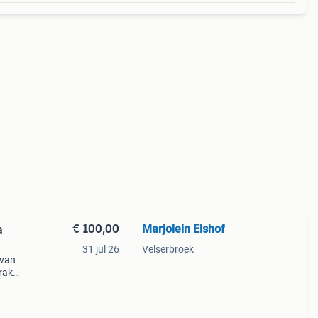
€ 100,00
Marjolein Elshof
a
31 jul 26
Velserbroek
 van
trakke
t en