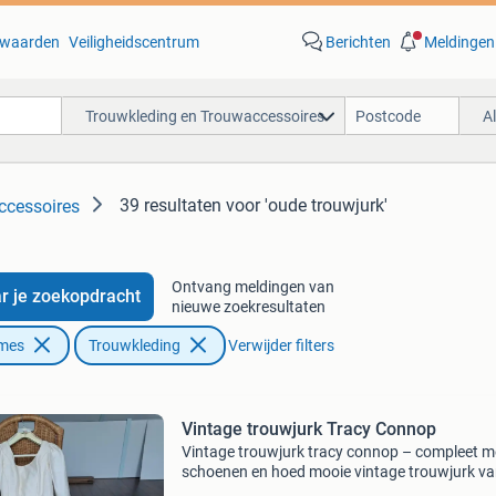
waarden
Veiligheidscentrum
Berichten
Meldingen
Trouwkleding en Trouwaccessoires
A
39 resultaten
voor 'oude trouwjurk'
ccessoires
Ontvang meldingen van
r je zoekopdracht
nieuwe zoekresultaten
ames
Trouwkleding
Verwijder filters
Vintage trouwjurk Tracy Connop
Vintage trouwjurk tracy connop – compleet m
schoenen en hoed mooie vintage trouwjurk va
merk tracy connop, ongeveer 25 jaar oud. De ju