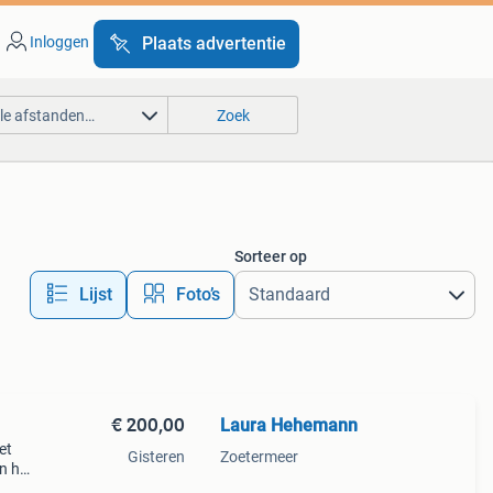
Inloggen
Plaats advertentie
lle afstanden…
Zoek
Sorteer op
Lijst
Foto’s
€ 200,00
Laura Hehemann
et
Gisteren
Zoetermeer
n het
rk is