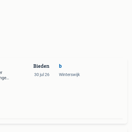
Bieden
b
er
30 jul 26
Winterswijk
angen