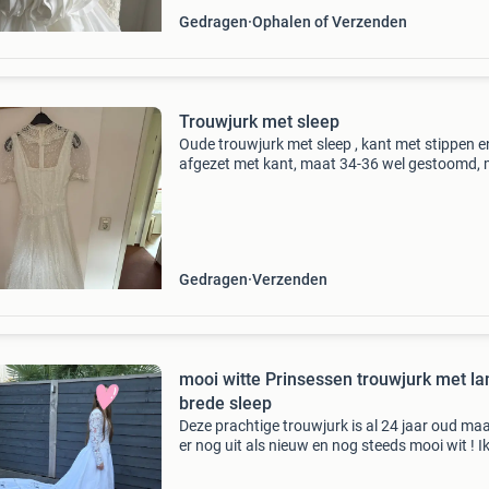
Gedragen
Ophalen of Verzenden
Trouwjurk met sleep
Oude trouwjurk met sleep , kant met stippen e
afgezet met kant, maat 34-36 wel gestoomd,
lang geleden. Op onderste rand wat vlekken a
binnenkant.elastiek op mouwtjes wat uitgelub
Gedragen
Verzenden
mooi witte Prinsessen trouwjurk met lange ,
brede sleep
Deze prachtige trouwjurk is al 24 jaar oud maa
er nog uit als nieuw en nog steeds mooi wit ! I
hem netjes opgeborgen in een kledingzak voor
dochter of eventuele schoondochters maar di