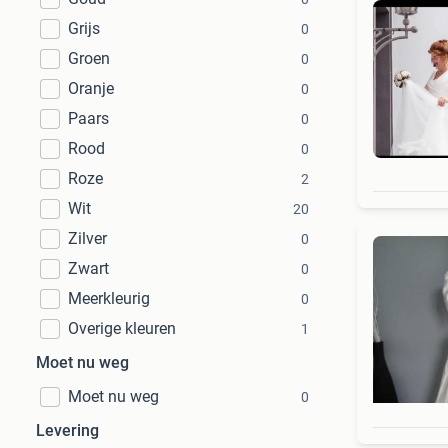
Grijs
0
Groen
0
Oranje
0
Paars
0
Rood
0
Roze
2
Wit
20
Zilver
0
Zwart
0
Meerkleurig
0
Overige kleuren
1
Moet nu weg
Moet nu weg
0
Levering