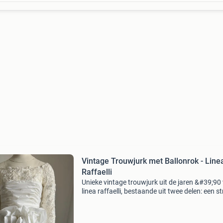
Vintage Trouwjurk met Ballonrok - Line
Raffaelli
Unieke vintage trouwjurk uit de jaren &#39;90
linea raffaelli, bestaande uit twee delen: een s
jurk en een afneembare ballonrok die voor kor
achter lang is. De jurk kan ook zonder de