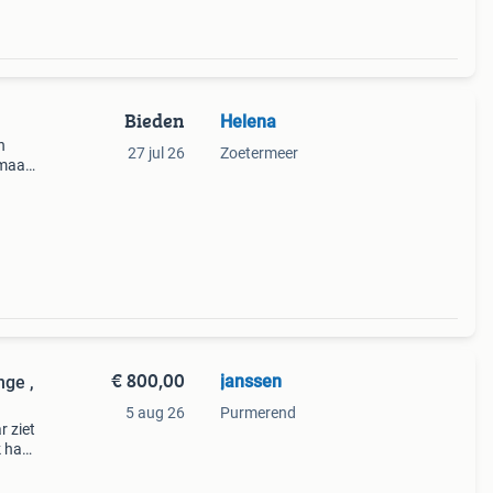
Bieden
Helena
n
27 jul 26
Zoetermeer
 maar
an
berd.
€ 800,00
janssen
5 aug 26
Purmerend
r ziet
k had
 mijn
e