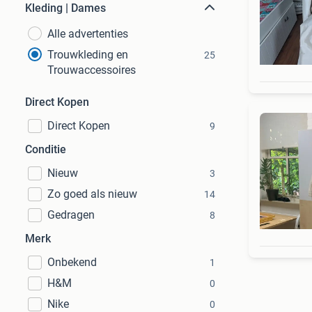
Kleding | Dames
Alle advertenties
Trouwkleding en
25
Trouwaccessoires
Direct Kopen
Direct Kopen
9
Conditie
Nieuw
3
Zo goed als nieuw
14
Gedragen
8
Merk
Onbekend
1
H&M
0
Nike
0