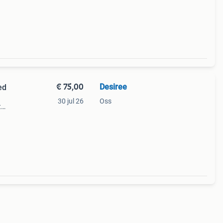
na
€ 75,00
Desiree
ed
30 jul 26
Oss
t
ect
t