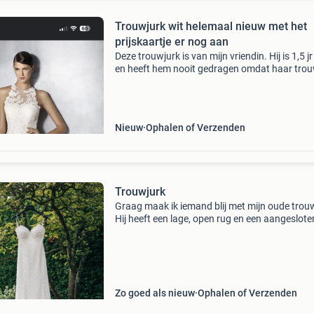
Trouwjurk wit helemaal nieuw met het
prijskaartje er nog aan
Deze trouwjurk is van mijn vriendin. Hij is 1,5 j
en heeft hem nooit gedragen omdat haar tro
niet door ging.de jurk is helemaal nieuw met d
kaartjes er nog aan. De maat is 36/38 en is nie
Nieuw
Ophalen of Verzenden
Trouwjurk
Graag maak ik iemand blij met mijn oude trou
Hij heeft een lage, open rug en een aangeslote
silhouet. Hij heeft een volledige kanten afwerk
Maat is ongeveer maat 36 ik heb deze 8 jaar g
Zo goed als nieuw
Ophalen of Verzenden