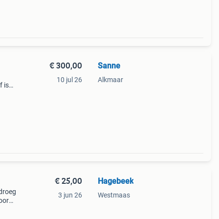
€ 300,00
Sanne
10 jul 26
Alkmaar
 is
 de
ft zi
€ 25,00
Hagebeek
 droeg
3 jun 26
Westmaas
oor
ft een