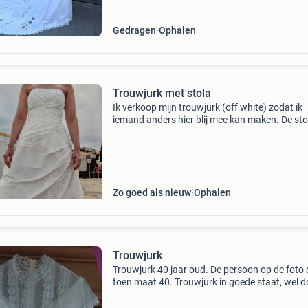
Gedragen
Ophalen
Trouwjurk met stola
Ik verkoop mijn trouwjurk (off white) zodat ik
iemand anders hier blij mee kan maken. De stof
nog helemaal in takt, goed en ook schoon aan
onderkant (zie de foto&#39;s). De stomerij hee
Zo goed als nieuw
Ophalen
Trouwjurk
Trouwjurk 40 jaar oud. De persoon op de foto
toen maat 40. Trouwjurk in goede staat, wel d
het liggen op plekjes wat vergeeld. De jurk hee
hoepel, een ritssluiting aan de achterkant en