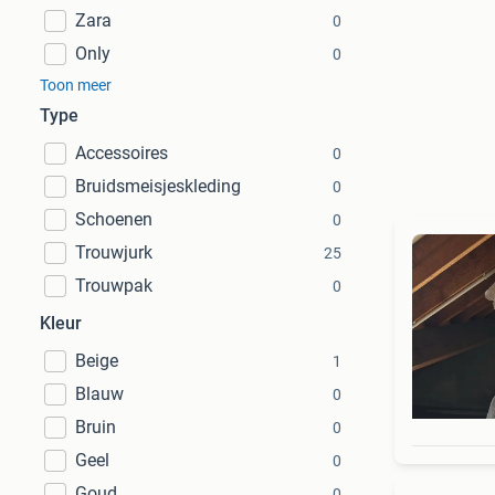
Zara
0
Only
0
Toon meer
Type
Accessoires
0
Bruidsmeisjeskleding
0
Schoenen
0
Trouwjurk
25
Trouwpak
0
Kleur
Beige
1
Blauw
0
Bruin
0
Geel
0
Goud
0