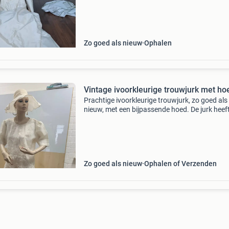
destijds gedragen voor een bruiloft en is daar
netj
Zo goed als nieuw
Ophalen
Vintage ivoorkleurige trouwjurk met ho
Prachtige ivoorkleurige trouwjurk, zo goed als
nieuw, met een bijpassende hoed. De jurk heef
delicate borduursels en een elegante snit, perf
voor een speciale dag. De hoed maakt de outfi
compleet
Zo goed als nieuw
Ophalen of Verzenden