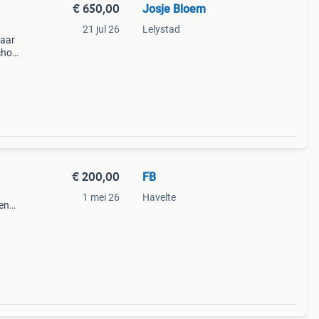
€ 650,00
Josje Bloem
21 jul 26
Lelystad
jaar
schoon
dewit
€ 200,00
FB
1 mei 26
Havelte
 en
r nog