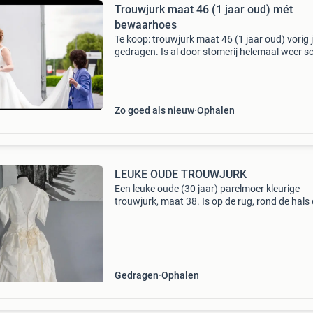
Trouwjurk maat 46 (1 jaar oud) mét
bewaarhoes
Te koop: trouwjurk maat 46 (1 jaar oud) vorig 
gedragen. Is al door stomerij helemaal weer 
en fris gemaakt. Is met bewaarhoes. Kleur: zij
effen jurk met geborduurd pareldetail als ‘rie
Zo goed als nieuw
Ophalen
LEUKE OUDE TROUWJURK
Een leuke oude (30 jaar) parelmoer kleurige
trouwjurk, maat 38. Is op de rug, rond de hals
aan de mouwtjes afgewerkt met parels. Ziet e
netjes uit.
Gedragen
Ophalen