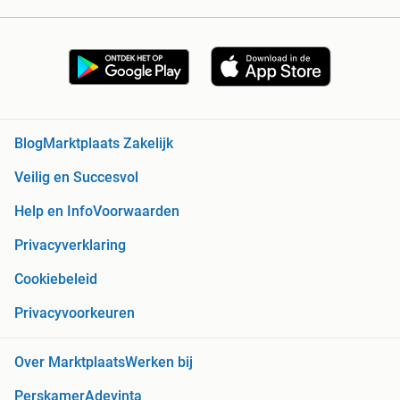
Blog
Marktplaats Zakelijk
Veilig en Succesvol
Help en Info
Voorwaarden
Privacyverklaring
Cookiebeleid
Privacyvoorkeuren
Over Marktplaats
Werken bij
Perskamer
Adevinta