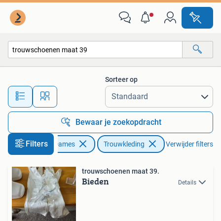
Trouwkleding en Trouwaccessoires
Sorteer op
Alle afstanden…
Bewaar je zoekopdracht
Filters
Kleding | Dames
Trouwkleding
Verwijder filters
trouwschoenen maat 39.
Bieden
Details