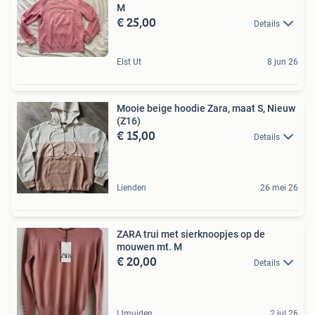
M
€ 25,00
Details
Elst Ut
8 jun 26
Mooie beige hoodie Zara, maat S, Nieuw
(Z16)
€ 15,00
Details
Lienden
26 mei 26
ZARA trui met sierknoopjes op de
mouwen mt. M
€ 20,00
Details
IJmuiden
2 jul 26