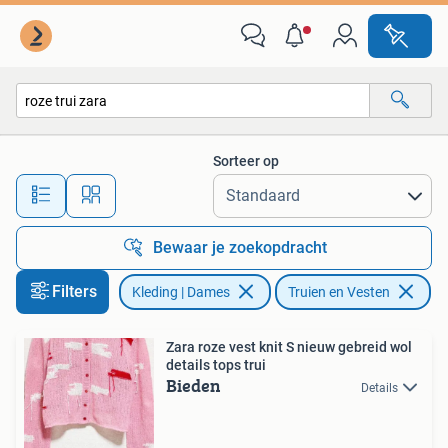
Truien en Vesten
Sorteer op
Alle afstanden…
Bewaar je zoekopdracht
Filters
Kleding | Dames
Truien en Vesten
Ve
Zara roze vest knit S nieuw gebreid wol
details tops trui
Bieden
Details