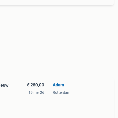
€ 280,00
Adam
ieuw
19 mei 26
Rotterdam
Een