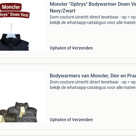
Moncler "Ophrys" Bodywarmer Down Ve
Navy/Zwart
Dom couture utrecht direct leverbaar - op = op
bekijk de whatsapp-catalogus voor alle maten
030 70 97 ✔ Alles op voorraad ✔ eigen foto’s 
je ziet = wat je krijgt) ✔ 1 dag verzending of o
Ophalen of Verzenden
Bodywarmers van Moncler, Dior en Pra
Dom couture utrecht direct leverbaar - op = op
bekijk de whatsapp-catalogus voor alle maten
prijzen > 06 2 030 70 97 ✔ alles op voorraad 
eigen foto’s (wat je ziet = wat je krijgt) ✔ 1 dag
Ophalen of Verzenden