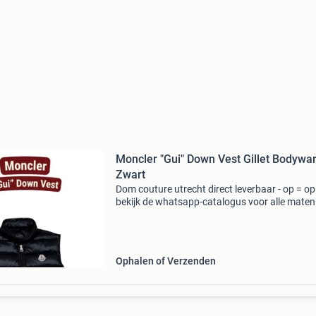
Moncler "Gui" Down Vest Gillet Bodywa
Zwart
Dom couture utrecht direct leverbaar - op = op
bekijk de whatsapp-catalogus voor alle maten
030 70 97 ✔ Alles op voorraad ✔ eigen foto’s 
je ziet = wat je krijgt) ✔ 1 dag verzending of o
Ophalen of Verzenden