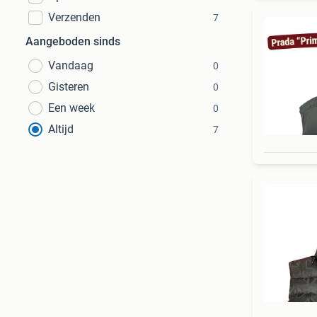
Verzenden
7
Aangeboden sinds
Vandaag
0
Gisteren
0
Een week
0
Altijd
7