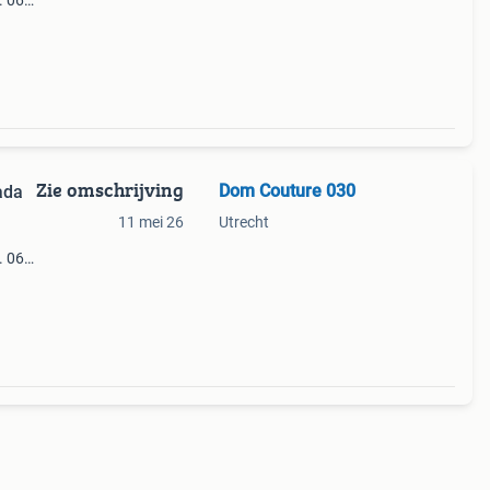
. 06 2
(wat
phal
Zie omschrijving
Dom Couture 030
ada
11 mei 26
Utrecht
. 06 2
(wat
phal