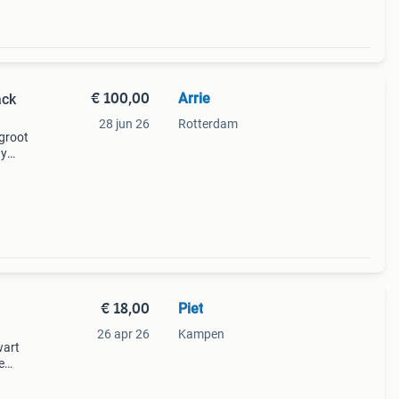
€ 100,00
Arrie
28 jun 26
Rotterdam
 groot
dy
€ 18,00
Piet
26 apr 26
Kampen
wart
e
als
f als