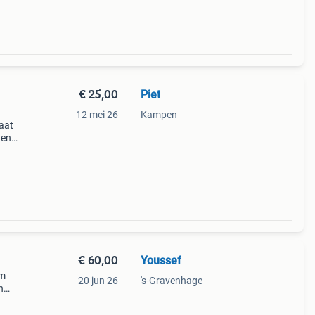
€ 25,00
Piet
12 mei 26
Kampen
maat
 en
t
dere
€ 60,00
Youssef
am
20 jun 26
's-Gravenhage
n
warmer