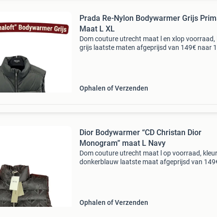
Prada Re-Nylon Bodywarmer Grijs Prim
Maat L XL
Dom couture utrecht maat l en xlop voorraad, 
grijs laatste maten afgeprijsd van 149€ naar 
direct leverbaar - op = op bekijk de whatsapp-
catalogus voor alle maten. 06 2 030 70 97
Ophalen of Verzenden
Dior Bodywarmer “CD Christan Dior
Monogram” maat L Navy
Dom couture utrecht maat l op voorraad, kleu
donkerblauw laatste maat afgeprijsd van 149
naar 129€ direct leverbaar - op = op bekijk de
whatsapp-catalogus voor alle maten. 06 2 03
97 ✔
Ophalen of Verzenden