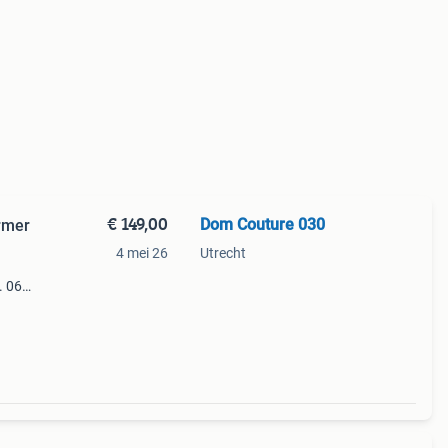
€ 149,00
Dom Couture 030
rmer
4 mei 26
Utrecht
. 06 2
(wat
phal