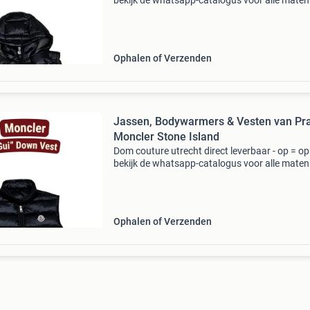
bekijk de whatsapp-catalogus voor alle maten
030 70 97 ✔ Alles op voorraad ✔ eigen foto’s 
je ziet = wat je krijgt) ✔ 1 dag verzending of o
Ophalen of Verzenden
Jassen, Bodywarmers & Vesten van Pr
Moncler Stone Island
Dom couture utrecht direct leverbaar - op = op
bekijk de whatsapp-catalogus voor alle maten
030 70 97 ✔ Alles op voorraad ✔ eigen foto’s 
je ziet = wat je krijgt) ✔ 1 dag verzending of o
Ophalen of Verzenden