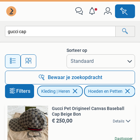
Hoeden en Petten
Sorteer op
Alle afstanden…
Bewaar je zoekopdracht
Filters
Kleding | Heren
Hoeden en Petten
Ve
Gucci Pet Origineel Canvas Baseball
Cap Beige Bon
€ 250,00
Details
Dagtopper