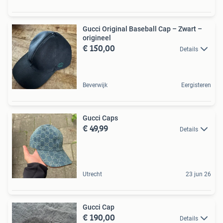
Gucci Original Baseball Cap – Zwart –
origineel
€ 150,00
Details
Beverwijk
Eergisteren
Gucci Caps
€ 49,99
Details
Utrecht
23 jun 26
Gucci Cap
€ 190,00
Details