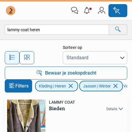
Jassen | Winter
Sorteer op
Alle afstanden…
Bewaar je zoekopdracht
Filters
Kleding | Heren
Jassen | Winter
Verwi
LAMMY COAT
Bieden
Details