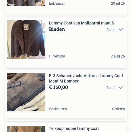
Enkhuizen
29 jul 26
Lammy Coat van Malìparmi maat S
Bieden
Details
Hilversum
2 aug 26
B-3 Schapenvacht Airforce Lammy Coat
Maat M Bomber
€ 160,00
Details
Oosthuizen
Gisteren
Te koop mooie lammy coat