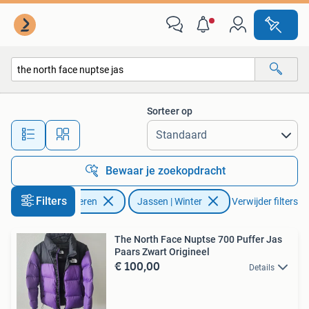
Jassen | Winter
Sorteer op
Alle afstanden…
Bewaar je zoekopdracht
Filters
Kleding | Heren
Jassen | Winter
Verwijder filters
The North Face Nuptse 700 Puffer Jas
Paars Zwart Origineel
€ 100,00
Details