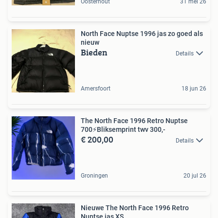
Oosterhout
31 mei 26
North Face Nuptse 1996 jas zo goed als
nieuw
Bieden
Details
Amersfoort
18 jun 26
The North Face 1996 Retro Nuptse
700⚡️Bliksemprint twv 300,-
€ 200,00
Details
Groningen
20 jul 26
Nieuwe The North Face 1996 Retro
Nuptse jas XS