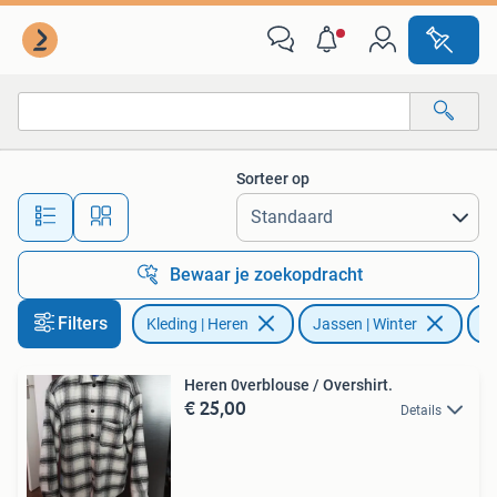
Jassen | Winter
Sorteer op
Alle afstanden…
Bewaar je zoekopdracht
Filters
Kleding | Heren
Jassen | Winter
Ja
Heren 0verblouse / Overshirt.
€ 25,00
Details