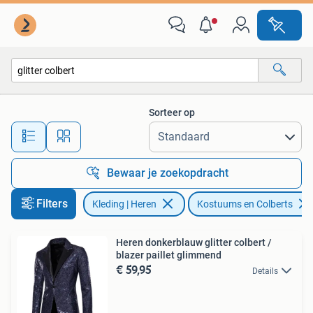
Kostuums en Colberts
Sorteer op
Alle afstanden…
Bewaar je zoekopdracht
Filters
Kleding | Heren
Kostuums en Colberts
Heren donkerblauw glitter colbert /
blazer paillet glimmend
€ 59,95
Details