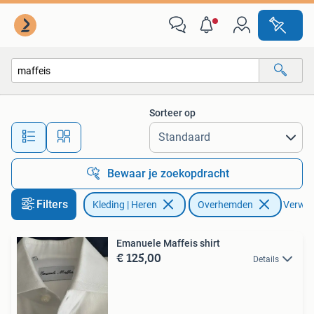
Overhemden
Sorteer op
Alle afstanden…
Bewaar je zoekopdracht
Filters
Kleding | Heren
Overhemden
Verwijd
Emanuele Maffeis shirt
€ 125,00
Details