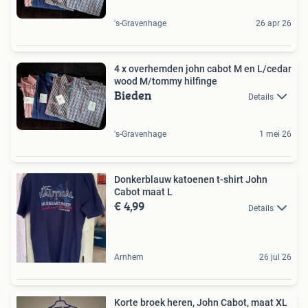
's-Gravenhage
26 apr 26
4 x overhemden john cabot M en L/cedar
wood M/tommy hilfinge
Bieden
Details
's-Gravenhage
1 mei 26
Donkerblauw katoenen t-shirt John
Cabot maat L
€ 4,99
Details
Arnhem
26 jul 26
Korte broek heren, John Cabot, maat XL