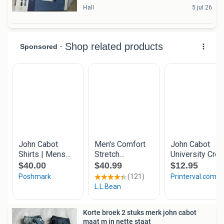
Hall
5 jul 26
Korte broek 2 stuks merk john cabot
maat m in nette staat