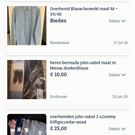
Overhemd Blauw bewerkt maat M –
39/40
Bieden
Details
Roosendaal
31 jul 26
heren bermuda john cabot maat m.
Nieuw, donkerblauw
€ 10,00
Details
Eindhoven
25 jun 26
overhemden john cabot 2 x,tommy
hilfiger,cedar wood
€ 25,00
Details