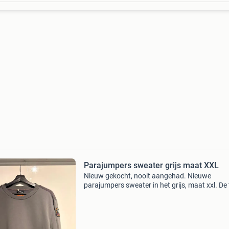
Parajumpers sweater grijs maat XXL
Nieuw gekocht, nooit aangehad. Nieuwe
parajumpers sweater in het grijs, maat xxl. De t
ongedragen en heeft nog de originele labels.
Perfect voor de koudere dagen of als stijlvolle
toevoeging aan