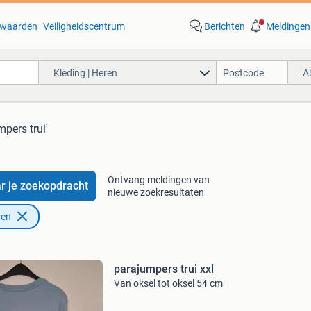
waarden
Veiligheidscentrum
Berichten
Meldingen
Kleding | Heren
A
mpers trui'
Ontvang meldingen van
r je zoekopdracht
nieuwe zoekresultaten
ren
parajumpers trui xxl
Van oksel tot oksel 54 cm