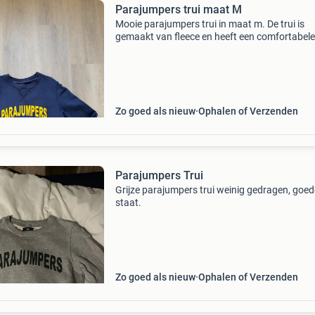
Parajumpers trui maat M
Mooie parajumpers trui in maat m. De trui is
gemaakt van fleece en heeft een comfortabele
pasvorm. Ideaal voor de koudere dagen of als
casual kledingstuk. De trui is in goede staat en
klaar voor een n
Zo goed als nieuw
Ophalen of Verzenden
Parajumpers Trui
Grijze parajumpers trui weinig gedragen, goed
staat.
Zo goed als nieuw
Ophalen of Verzenden