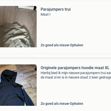
Parajumpers trui
Maat l
Zo goed als nieuw
Ophalen
Originele parajumpers hoodie maat XL
Hierbij bied ik mijn nieuwe parajumpers trui aa
de maat xl en is in nieuwe staat 2 keer gedrag
Geen neppe hoodie mag weg tegen een goed 
verzenden kan kosten koper
Zo goed als nieuw
Ophalen