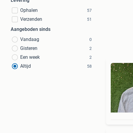
Levering
Ophalen
57
Verzenden
51
Aangeboden sinds
Vandaag
0
Gisteren
2
Een week
2
Altijd
58