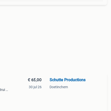
€ 65,00
Schutte Productions
30 jul 26
Doetinchem
rui is