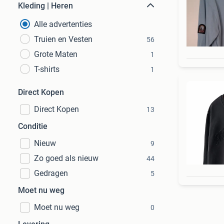
Kleding | Heren
Alle advertenties
Truien en Vesten
56
Grote Maten
1
T-shirts
1
Direct Kopen
Direct Kopen
13
Conditie
Nieuw
9
Zo goed als nieuw
44
Gedragen
5
Moet nu weg
Moet nu weg
0