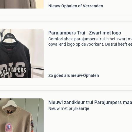
Nieuw
Ophalen of Verzenden
Parajumpers Trui - Zwart met logo
Comfortabele parajumpers trui in het zwart m
opvallend logo op de voorkant. De trui heeft e
ronde hals en een kenmerkende patch op de
linkermouw. De trui is in goede staat de trui is
176 (gro
Zo goed als nieuw
Ophalen
Nieuw! zandkleur trui Parajumpers ma
Nieuw met prijskaartje