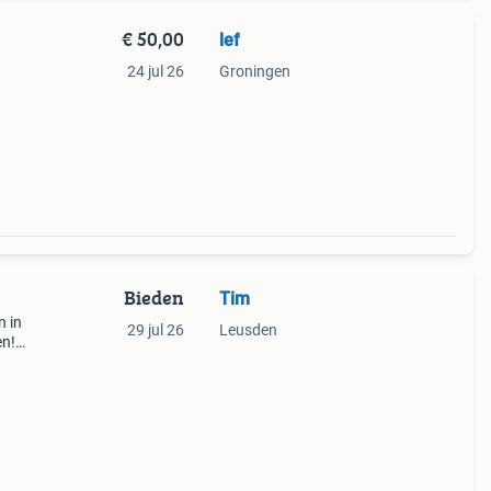
€ 50,00
lef
24 jul 26
Groningen
Bieden
Tim
n in
29 jul 26
Leusden
en!
bod