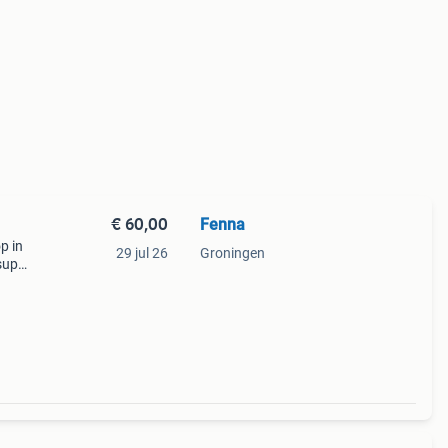
€ 60,00
Fenna
op in
29 jul 26
Groningen
super
er
ve