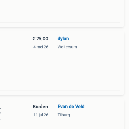
€ 75,00
dylan
4 mei 26
Woltersum
Bieden
Evan de Veld
L
n
11 jul 26
Tilburg