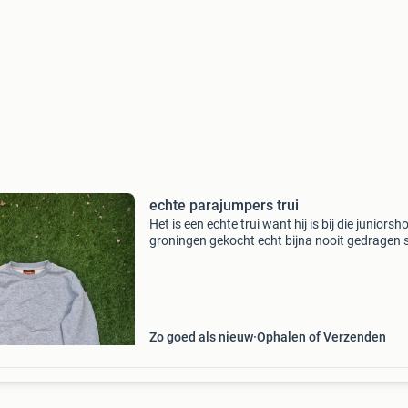
echte parajumpers trui
Het is een echte trui want hij is bij die juniorsh
groningen gekocht echt bijna nooit gedragen 
goede staat er staar maat y l maar dat is kind
maar voor volwassenen is het maat 176 (xs) 
Zo goed als nieuw
Ophalen of Verzenden