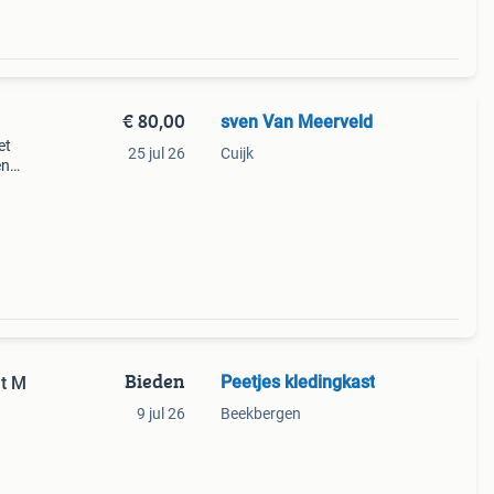
€ 80,00
sven Van Meerveld
et
25 jul 26
Cuijk
en
 maat
Bieden
Peetjes kledingkast
at M
9 jul 26
Beekbergen