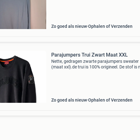
Zo goed als nieuw
Ophalen of Verzenden
Parajumpers Trui Zwart Maat XXL
Nette, gedragen zwarte parajumpers sweater
(maat xxl).de trui is 100% origineel. De stof is
helemaal heel en stevig, maar er zijn wel duidel
gebruikssporen aanwezig: de patch op de m
heeft
Zo goed als nieuw
Ophalen of Verzenden