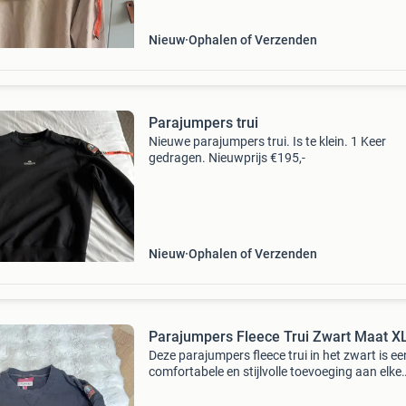
Nieuw
Ophalen of Verzenden
Parajumpers trui
Nieuwe parajumpers trui. Is te klein. 1 Keer
gedragen. Nieuwprijs €195,-
Nieuw
Ophalen of Verzenden
Parajumpers Fleece Trui Zwart Maat X
Deze parajumpers fleece trui in het zwart is ee
comfortabele en stijlvolle toevoeging aan elke
garderobe. De trui is van het bekende merk
parajumpers en heeft een opvallende witte