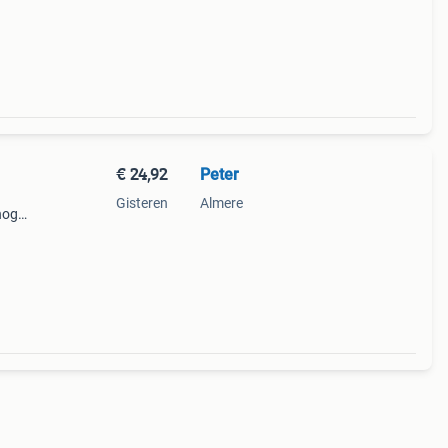
€ 24,92
Peter
Gisteren
Almere
 nog
ijke
ouw