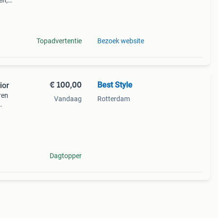
en,
ldig
Topadvertentie
Bezoek website
€ 100,00
Best Style
ior
ren
Vandaag
Rotterdam
r meer
Dagtopper