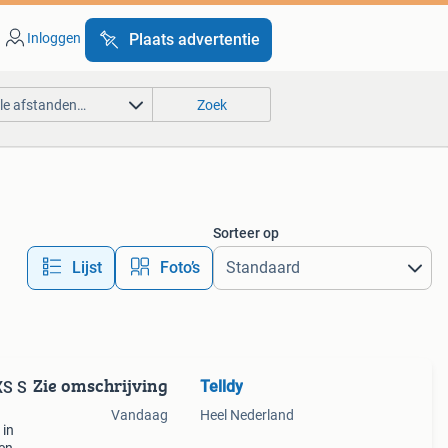
Inloggen
Plaats advertentie
lle afstanden…
Zoek
Sorteer op
Lijst
Foto’s
Zie omschrijving
Telldy
XS S
Vandaag
Heel Nederland
 in