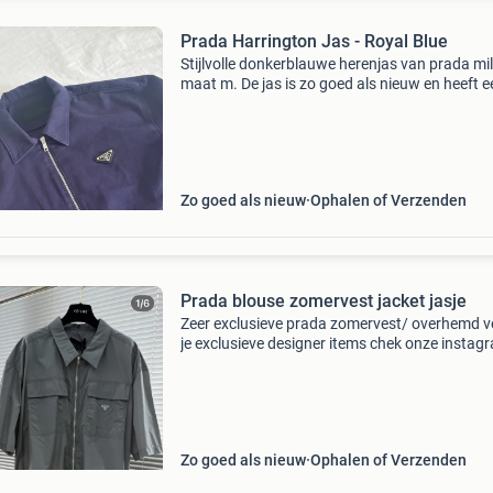
Prada Harrington Jas - Royal Blue
Stijlvolle donkerblauwe herenjas van prada mi
maat m. De jas is zo goed als nieuw en heeft e
ritssluiting aan de voorzijde. Perfect voor een
casual, maar toch luxe look. Voorzien van het
iconis
Zo goed als nieuw
Ophalen of Verzenden
Prada blouse zomervest jacket jasje
Zeer exclusieve prada zomervest/ overhemd v
je exclusieve designer items chek onze instag
catalog_blk1
Zo goed als nieuw
Ophalen of Verzenden