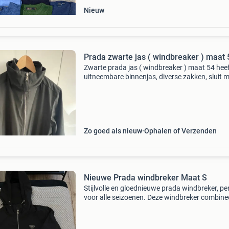
Nieuw
Prada zwarte jas ( windbreaker ) maat 
Zwarte prada jas ( windbreaker ) maat 54 hee
uitneembare binnenjas, diverse zakken, sluit 
ritsen, hoge hals en manchetten met riempje.
Materiaal: polyester en nylon. In uitstekende s
Zo goed als nieuw
Ophalen of Verzenden
Nieuwe Prada windbreker Maat S
Stijlvolle en gloednieuwe prada windbreker, pe
voor alle seizoenen. Deze windbreker combine
functionaliteit met de iconische prada-esthetie
Gemaakt van hoogwaardige materialen en
afgewerkt m