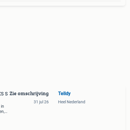
Zie omschrijving
Telldy
XS S
31 jul 26
Heel Nederland
 in
en,
ldig