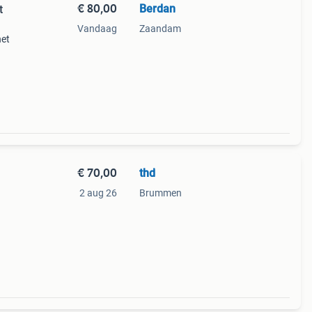
€ 80,00
Berdan
t
Vandaag
Zaandam
het
€ 70,00
thd
2 aug 26
Brummen