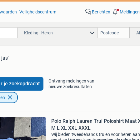
waarden
Veiligheidscentrum
Berichten
Meldingen
Kleding | Heren
A
 jas'
Ontvang meldingen van
r je zoekopdracht
nieuwe zoekresultaten
ren
Polo Ralph Lauren Trui Poloshirt Maat 
M L XL XXL XXXL
Wij bieden tweedehands truien voor heren aan