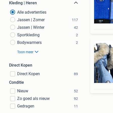
Kleding | Heren
Alle advertenties
Jassen | Zomer
117
Jassen | Winter
42
Sportkleding
2
Bodywarmers
2
Toon meer
Direct Kopen
Direct Kopen
89
Conditie
Nieuw
52
Zo goed als nieuw
92
Gedragen
11