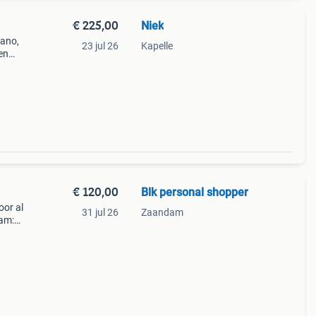
€ 225,00
Niek
lano,
23 jul 26
Kapelle
en
€ 120,00
Blk personal shopper
oor al
31 jul 26
Zaandam
ram: