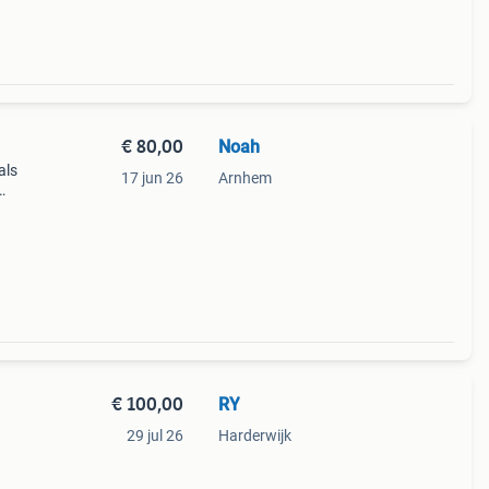
€ 80,00
Noah
als
17 jun 26
Arnhem
ect
 van
€ 100,00
RY
29 jul 26
Harderwijk