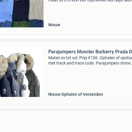
maat xs t/m xxxl van topmerken als ralph laur
lacoste, hugo boss, fred perry, stone island,
moncler, prada en meer. Elke trui wordt zorgvu
gecont
Nieuw
Parajumpers Moncler Burberry Prada D
Maten xs tot xxl. Prijs €100. Ophalen of opstu
met track and trace code. Parajumpers stone
island burberry moncler. En meer meken. Voo
info stuur een bericht. Bel en app nummer
065194460
Nieuw
Ophalen of Verzenden