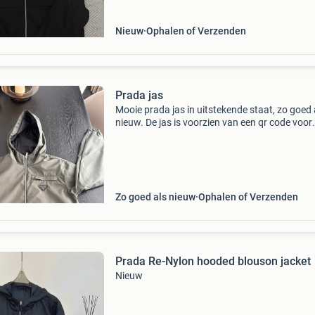
Nieuw
Ophalen of Verzenden
Prada jas
Mooie prada jas in uitstekende staat, zo goed 
nieuw. De jas is voorzien van een qr code voor
authenticatie en heeft een stijlvol design. Perf
voor diverse gelegenheden. De jas is gemaakt
10
Zo goed als nieuw
Ophalen of Verzenden
Prada Re-Nylon hooded blouson jacket
Nieuw