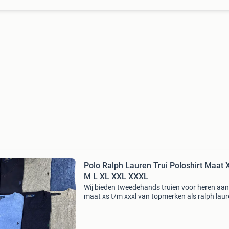
Polo Ralph Lauren Trui Poloshirt Maat 
M L XL XXL XXXL
Wij bieden tweedehands truien voor heren aan
maat xs t/m xxxl van topmerken als ralph laur
lacoste, hugo boss, fred perry, stone island,
moncler, prada en meer. Elke trui wordt zorgvu
gecont