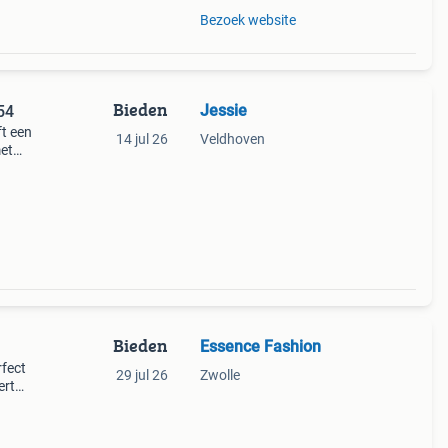
Bezoek website
Bieden
Jessie
54
ft een
14 jul 26
Veldhoven
met
taat!
Bieden
Essence Fashion
rfect
29 jul 26
Zwolle
ert
k.