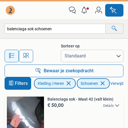
Schoenen
Sorteer op
Alle afstanden…
Bewaar je zoekopdracht
Filters
Kleding | Heren
Schoenen
Verwijder 
Balenciaga sok - Maat 42 (valt klein)
€ 50,00
Details